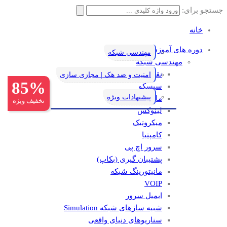
جستجو برای:
خانه
دوره های آموزشی
مهندسی شبکه
مهندسی شبکه
نقشه راه یادگیری شبکه
امنیت و ضد هک | مجازی سازی
85%
سیسکو
پیشنهادات ویژه
مایکروسافت
تخفیف ویژه
لینوکس
میکروتیک
کامپتیا
سرور اچ پی
پشتیبان گیری (بکاپ)
مانيتورينگ شبکه
VOIP
ایمیل سرور
شبیه سازهای شبکه Simulation
سناریوهای دنیای واقعی