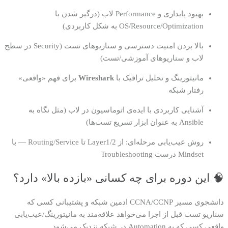
بهبود پایداری و Performance لاب (درگیر شدن با
OS/Resource/Optimization به شکل کاربردی)
بالا بردن امنیت دسترسی و سناریوهای تست (Security در سطح
لاب و سناریوهای آموزشی/تست)
مانیتورینگ و تحلیل ترافیک با
Wireshark
برای فهم «واقعی»
رفتار شبکه
آشنایی کاربردی با ایده‌ی اتوماسیون در لاب (مثل نگاه به
Ansible به عنوان ابزار تسریع تست‌ها)
روش عیب‌یابی مرحله‌ای: از Layer1/2 تا Routing/Service — با
Mindset درست Troubleshooting
🧠 این دوره برای چه کسانی «بازده بالا» دارد؟
دانشجوی مسیر CCNA/CCNP
ادمین شبکه و پشتیبانی
کسی که
سناریو تست قبل از اجرا می‌خواهد
علاقه‌مند به مانیتورینگ/عیب‌یابی
واقعی
کسی که به Automation در شبکه نزدیک می‌شود