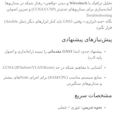
تحلیل ترافیک با
Wireshark
و دیدن «واقعیِ» رفتار شبکه در سناریوها
آماده‌سازی برای سناریوهای جدی‌تر (CCNA/CCNP) و تمرین اصولیِ
Troubleshooting
نگاه «چند-ابزاری»: وقتی GNS3 باید کنار ابزارهای دیگر (مثل Ansible)
قرار بگیرد
پیش‌نیازهای پیشنهادی
پیشنهاد جدی: ابتدا
GNS3 مقدماتی
را ببینید (راه‌اندازی و اصول
پایه لاب).
آشنایی با مفاهیم شبکه در حد CCNA (IP/Subnet/VLAN/Route).
منابع سیستم مناسب (RAM/CPU) برای اجرای Nodeهای بیشتر
و سناریوهای سنگین‌تر.
مشخصات سریع
نحوه تدریس:
تئوری + عملی