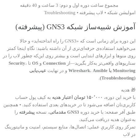
مجموع ساعت دوره اول و دوم: 3 ساعت و 40 دقیقه
امولیشن شبکه • لاب پیشرفته • Troubleshooting
آموزش شبیه‌ساز شبکه
GNS3
(پیشرفته)
این دوره برای زمانی است که «GNS3 را راه انداخته‌اید» و حالا
می‌خواهید استفاده‌ی حرفه‌ای‌تری از آن داشته باشید: نگاهِ اینجا کمتر
روی منوها و ابزارهای ابتدایی است و بیشتر روی این‌که چطور لاب را در
سناریوهای واقعی‌تر به‌کار بگیرید—از
Connection
و
OS
تا
،
Security
Monitoring با Wireshark
Ansible
،
و در نهایت
عیب‌یابی
.
(Troubleshooting)
🎁 هدیه
با خرید این دوره،
۱۵۰٬۰۰۰ تومان اعتبار هدیه
به کیف پول حساب
کاربری‌تان اضافه می‌شود تا در خریدهای بعدی استفاده کنید.
•
همچنین
طبق آفر صفحه: با خرید دوره
GNS3 مقدماتی
، نسخه
پیشرفته
را
به‌عنوان هدیه دریافت می‌کنید.
تمرکز روی کاربریِ عملی: اتصال‌ها، منابع سیستم، امنیت و مانیتورینگ
در لاب