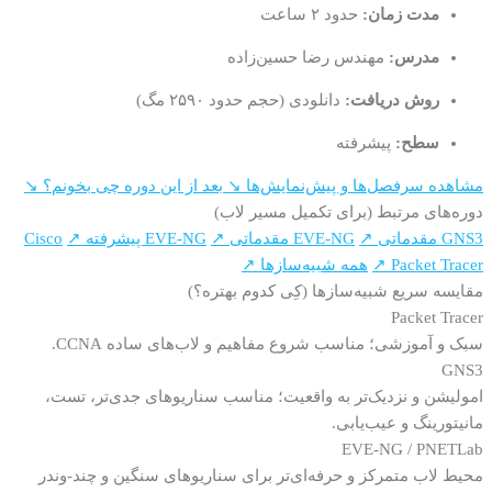
مدت زمان:
حدود ۲ ساعت
مدرس:
مهندس رضا حسین‌زاده
روش دریافت:
دانلودی (حجم حدود ۲۵۹۰ مگ)
سطح:
پیشرفته
مشاهده سرفصل‌ها و پیش‌نمایش‌ها ↘
بعد از این دوره چی بخونم؟ ↘
دوره‌های مرتبط (برای تکمیل مسیر لاب)
GNS3 مقدماتی ↗
EVE-NG مقدماتی ↗
EVE-NG پیشرفته ↗
Cisco
Packet Tracer ↗
همه شبیه‌سازها ↗
مقایسه سریع شبیه‌سازها (کِی کدوم بهتره؟)
Packet Tracer
سبک و آموزشی؛ مناسب شروع مفاهیم و لاب‌های ساده CCNA.
GNS3
امولیشن و نزدیک‌تر به واقعیت؛ مناسب سناریوهای جدی‌تر، تست،
مانیتورینگ و عیب‌یابی.
EVE-NG / PNETLab
محیط لاب متمرکز و حرفه‌ای‌تر برای سناریوهای سنگین و چند-وندر