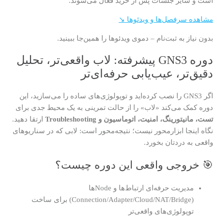
است و سایر جلسات پس از خرید فعال می‌شوند.
مشاهده سرفصل‌ها و ویدئوها ↘
بدون نیاز به ثبت‌نام – دموی ویدئوها را همین‌جا ببینید.
دوره GNS3 پیشرفته: لاب واقعی‌تر، تحلیل
دقیق‌تر، عیب‌یابی حرفه‌ای‌تر
اگر GNS3 را نصب کرده‌اید و توپولوژی‌های ساده را می‌سازید، این
دوره کمک می‌کند «لاب» را از حالت تمرینی به یک محیط جدی برای
تست، مانیتورینگ، امنیت، اتوماسیون و Troubleshooting
ارتقا دهید.
نگاه اینجا ابزارمحور نیست؛ نتیجه‌محور است: لابی که در سناریوهای
واقعی به دردتان بخورد.
🎯 خروجی واقعی این دوره چیست؟
مدیریت حرفه‌ای ارتباط‌ها و Nodeها
(Connection/Adapter/Cloud/NAT/Bridge) برای ساخت
توپولوژی‌های واقعی‌تر