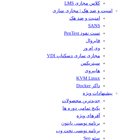
کلاس مجازی LMS
امنیت و ضد هک | مجازی سازی
امنیت و ضد هک
SANS
تست نفوذ PenTest
فایروال
وی ام ور
مجازی سازی دسکتاپ VDI
سیتریکس
هایپروی
KVM Linux
داکر Docker
پیشنهادات ویژه
جدیدترین محصولات
پکیچ تمامی دوره ها
آفرهای ویژه
برنامه نویسی پایتون
برنامه نویسی تحت وب
سئو Seo