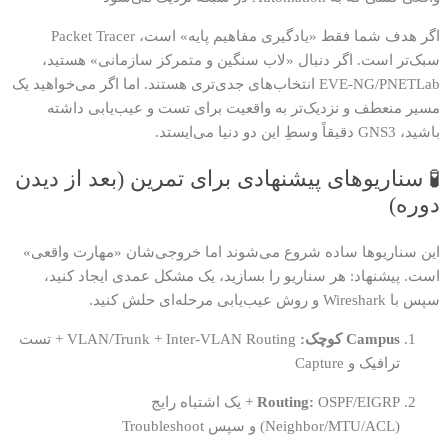
اگر هدف شما فقط «یادگیری مفاهیم پایه» است، Packet Tracer
سبک‌تر است. اگر دنبال «لاب سنگین و متمرکز سازمانی» هستید،
EVE-NG/PNETLab انتخاب‌های جدی‌تری هستند. اما اگر می‌خواهید یک
مسیر منعطف و نزدیک‌تر به واقعیت برای تست و عیب‌یابی داشته
باشید، GNS3 دقیقاً وسطِ این دو دنیا می‌ایستد.
🧪 سناریوهای پیشنهادی برای تمرین (بعد از دیدن
دوره)
این سناریوها ساده شروع می‌شوند اما خروجی‌شان «مهارت واقعی»
است. پیشنهاد: هر سناریو را بسازید، یک مشکل عمدی ایجاد کنید،
سپس با Wireshark و روش عیب‌یابی مرحله‌ای حلش کنید.
Campus کوچک:
VLAN/Trunk + Inter-VLAN Routing + تست
ترافیک و Capture
Routing:
OSPF/EIGRP + یک اشتباه رایج
(Neighbor/MTU/ACL) و سپس Troubleshoot