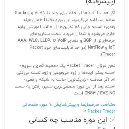
(پیشرفته)
اگر Packet Tracer را فقط برای چند تا VLAN و Routing
ساده استفاده می‌کردید، این دوره دقیقاً همان «پله
بعدی» است؛ جایی که تمرین‌ها از حالت آموزشیِ پایه
خارج می‌شود و شما را می‌برد سمت سناریوهای
حرفه‌ای‌تر: از
BGP
و فضای
VoIP
تا
،
LLDP
،
WLC
،
AAA
IoT
و
NetFlow
(در حد قابلیت‌های خودِ Packet
Tracer).
لحن فرزان: Packet Tracer یک «محیط تمرین سریع»
است؛ یعنی ایده‌ها را زود می‌فهمی و زود تست می‌کنی.
اما اگر هدفت «نزدیک‌ترین حالت به شبکه واقعی»
است، بعد از این دوره منطقی‌ترین مسیر، رفتن به سمت
GNS3 / EVE-NG
است.
مشاهده سرفصل‌ها و پیش‌نمایش ↘
دوره مقدماتی
Packet Tracer ↗
✅ این دوره مناسب چه کسانی