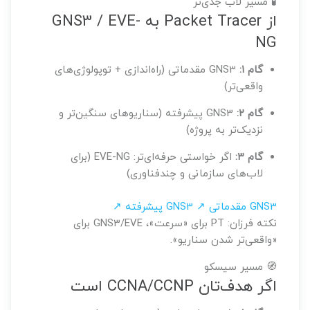
🧪 مسیر لاب جدی‌تر
از Packet Tracer به GNS3 / EVE-
NG
گام ۱:
GNS3 مقدماتی (راه‌اندازی + توپولوژی‌های
واقعی‌تر)
گام ۲:
GNS3 پیشرفته (سناریوهای سنگین‌تر و
نزدیک‌تر به پروژه)
گام ۳:
اگر خواستی حرفه‌ای‌تر: EVE-NG (برای
لاب‌های سازمانی و چندفناوری)
GNS3 مقدماتی ↗
GNS3 پیشرفته ↗
نکته فرزان: PT برای «سرعت»، GNS3/EVE برای
«واقعی‌تر شدن سناریو».
🧭 مسیر سیسکو
اگر هدف‌تان CCNA/CCNP است