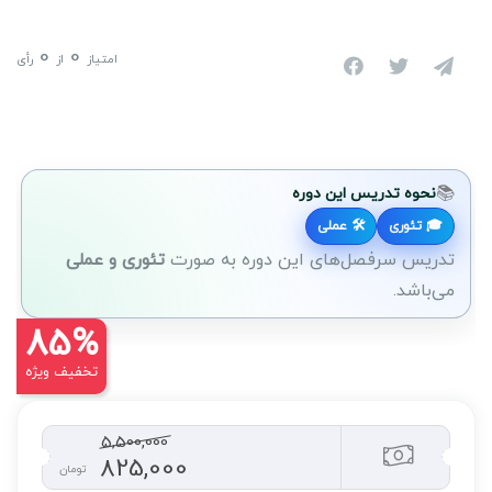
0
0
امتیاز
از
رأی
📚
نحوه تدریس این دوره
🎓 تئوری
🛠 عملی
تدریس سرفصل‌های این دوره به صورت
تئوری و عملی
می‌باشد.
85%
تخفیف ویژه
5,500,000
825,000
تومان