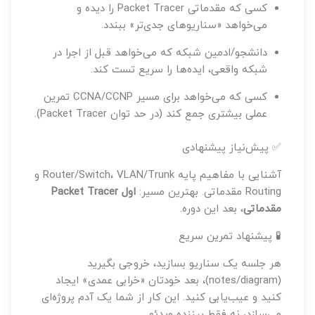
کسی که مقدماتی Packet Tracer را دیده و
می‌خواهد «سناریوهای جدی‌تر» ببندد.
دانشجو/ادمین شبکه که می‌خواهد قبل از اجرا در
شبکه واقعی، ایده‌ها را سریع تست کند.
کسی که می‌خواهد برای مسیر CCNA/CCNP تمرین
عملی بیشتری جمع کند (در حد توان Packet Tracer).
✅ پیش‌نیاز پیشنهادی
آشنایی با مفاهیم پایه Router/Switch، VLAN/Trunk و
Routing مقدماتی. بهترین مسیر:
اول Packet Tracer
مقدماتی
، بعد این دوره.
🧪 پیشنهاد تمرین سریع
هر جلسه یک سناریو بسازید، خروجی بگیرید
(notes/diagram)، بعد خودتان «خرابی عمدی» ایجاد
کنید و عیب‌یابی کنید. این کار از شما یک آدم پروژه‌ای
می‌سازد، نه فقط بیننده ویدئو.