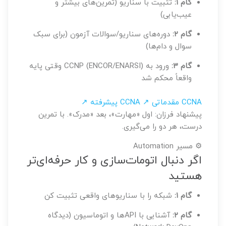
گام ۱:
تثبیت با سناریو (تمرین‌های بیشتر و
عیب‌یابی)
گام ۲:
دوره‌های سناریو/سوالات آزمون (برای سبک
سوال و دام‌ها)
گام ۳:
ورود به CCNP (ENCOR/ENARSI) وقتی پایه
واقعاً محکم شد
CCNA مقدماتی ↗
CCNA پیشرفته ↗
پیشنهاد فرزان: اول «مهارت»، بعد «مدرک». با تمرین
درست، هر دو را می‌گیری.
⚙️ مسیر Automation
اگر دنبال اتومات‌سازی و کار حرفه‌ای‌تر
هستید
گام ۱:
شبکه را با سناریوهای واقعی تثبیت کن
گام ۲:
آشنایی با APIها و اتوماسیون (دیدگاه