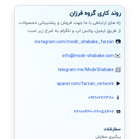
روند کاری گروه فرزان
راه های ارتباطی با ما جهت فروش و پشتیبانی محصولات
از طریق ایمیل، واتس اپ و تلگرام به شرح زیر است:
instagram.com/modir_shabake_farzan
info@modir-shabake.com
telegram.me/ModirShabake
aparat.com/farzan_network
09210672380
22010430-22058406
سفارشات
پیگیری سفارش