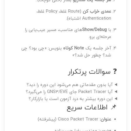
هر جلسه یک سناریو
بساز (حتی کوچک).
عمدی خراب کن
(Route غلط، Policy غلط،
Authentication اشتباه).
با
Show/Debug
‌های مناسب، مسیر عیب‌یابی را
مرحله‌ای برو.
آخر جلسه یک
Note کوتاه
بنویس: «چی بود؟ چی
شد؟ چطور حل شد؟»
❓ سوالات پرتکرار
آیا بدون مقدماتی هم می‌شود این دوره را دید؟
آیا Packet Tracer جای GNS3/EVE را می‌گیرد؟
این دوره بیشتر به درد آزمون است یا بازارکار؟
📌 اطلاعات سریع
عنوان:
Cisco Packet Tracer (پیشرفته)
مدرس:
مهندس رضا حسین‌زاده