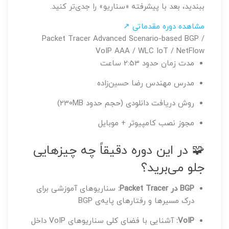
ببندید، بعد با پیشرفته «سناریو» را جدی‌تر کنید.
مشاهده دوره مقدماتی ↗
Packet Tracer Advanced
Scenario-based
BGP /
VoIP
AAA / WLC
IoT / NetFlow
مدت زمان
حدود 2:53 ساعت
مدرس
مهندس رضا حسین‌زاده
روش دریافت
دانلودی (حجم حدود 230MB)
مجوز نصب
کامپیوتر + موبایل
🧩 در این دوره دقیقاً چه چیزهایی
جلو می‌برید؟
BGP در Packet Tracer:
سناریوهای آموزشی برای
درک مسیرها و رفتارهای پایه‌ی BGP
VoIP:
آشنایی با فضای کلی سناریوهای VoIP داخل