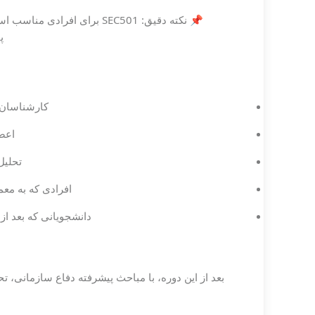
📌 نکته دقیق: SEC501 برای ا
پ
کارشناسان ا
اعضا
تحلیل‌گران SOC و Blue Team که م
افرادی که به معماری امن، تحل
دانشجویانی که بعد از SEC450، SEC503 یا SEC511 مسیر دفاع سازمانی را ادامه می‌دهند
بعد از این دوره، با مباحث پیشرفته دفاع سازمانی، 