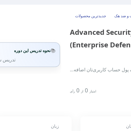
 و ضد هک
جدیدترین محصولات
Advanced Security Es –
Enterprise Defen
📚
نحوه تدریس این دوره
تدریس س
0
0
امتیاز
از
رأی
ان
زبان