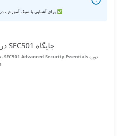
✅ برای آشنایی با سبک آموزش، در ص
جایگاه SEC501 در مسیر SANS؛ امنیت پیشرفته و دفاع سازمانی
دوره
SEC501 Advanced Security Essentials
بعد
fense