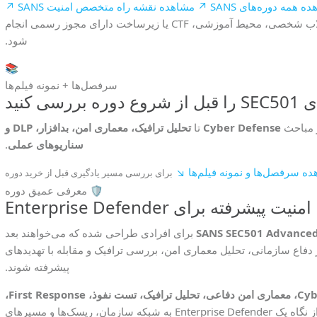
 همه دوره‌های SANS ↗
مشاهده نقشه راه متخصص امنیت SANS ↗
تمام تمرین‌ها، تحلیل‌ها و سناریوهای امنیتی باید فقط در لاب شخصی، محیط آموزشی، CTF یا زیرساخت دارای مجوز رسمی انجام
شود.
📚
سرفصل‌ها + نمونه فیلم‌ها
ررسی کنید
ز مباحث
Cyber Defense
تا
تحلیل ترافیک، معماری امن، بدافزار، DLP و
سناریوهای عملی
.
ه سرفصل‌ها و نمونه فیلم‌ها ↘
برای بررسی مسیر یادگیری قبل از خرید دوره
🛡️ معرفی عمیق دوره
SANS SEC501 Advanced 
برای افرادی طراحی شده که می‌خواهند بعد
ز دفاع سازمانی، تحلیل معماری امن، بررسی ترافیک و مقابله با تهدیدهای
پیشرفته شوند.
Cyber Defense Operations، معماری امن دفاعی، تحلیل ترافیک، تست نفوذ، First Response،
است. یعنی دانشجو یاد می‌گیرد چطور از نگاه یک Enterprise Defender به شبکه سازمان، ریسک‌ها و مسیرهای