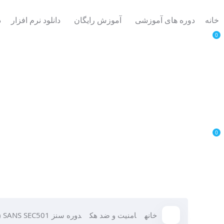
خانه
دوره های آموزشی
آموزش رایگان
دانلود نرم افزار
د
0
0
خانه
امنیت و ضد هک
دوره سنز Advanced Security Essentials – Enterprise Defender) SANS SEC501)