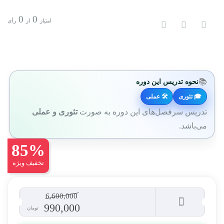
0
0
امتیاز
از
رأی
📚
نحوه تدریس این دوره
🎓 تئوری
🛠 عملی
تدریس سرفصل‌های این دوره به صورت
تئوری و عملی
می‌باشد.
85%
تخفیف ویژه
6,600,000
990,000
تومان