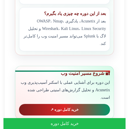
بعد از این دوره چه چیزی یاد بگیرم؟
بعد از Acunetix، یادگیری OWASP، Nmap،
Wireshark، Kali Linux، Linux Security و تحلیل
لاگ با Splunk می‌تواند مسیر امنیت وب را کامل‌تر
کند.
🔐 شروع مسیر امنیت وب
این دوره برای آشنایی عملی با اسکنر آسیب‌پذیری وب
Acunetix و تحلیل گزارش‌های امنیتی طراحی شده
است.
خرید کامل دوره ↗
خرید کامل دوره
📌 پیش‌نیازهای پیشنهادی