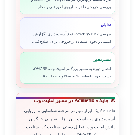
بررسی خروجی‌ها در سناریوی آموزشی و مجاز.
تحلیلی
بررسی Severity، Risk، نوع آسیب‌پذیری، گزارش
امنیتی و نحوه استفاده از خروجی برای اصلاح فنی.
مسیرمحور
اتصال دوره به مسیر بزرگ‌تر امنیت وب، OWASP،
تست نفوذ، Nmap، Wireshark و Kali Linux.
🧭 جایگاه Acunetix در مسیر امنیت وب
Acunetix یک ابزار مهم در مرحله شناسایی و ارزیابی
آسیب‌پذیری وب است. این ابزار به‌تنهایی جایگزین
دانش امنیت وب، تحلیل دستی، شناخت کد، شناخت