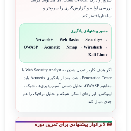
سرور و درک OWASP نیست؛ اما می‌تواند فرآیند
بررسی اولیه و گزارش‌گیری را سریع‌تر و
ساختاریافته‌تر کند.
مسیر پیشنهادی یادگیری
Network+ → Web Basics → Security+ →
OWASP → Acunetix → Nmap → Wireshark →
Kali Linux
اگر هدف کاربر تبدیل شدن به Web Security Analyst یا
Penetration Tester باشد، بعد از یادگیری Acunetix باید
مفاهیم OWASP، تحلیل دستی آسیب‌پذیری‌ها، شبکه،
لینوکس، ابزارهای اسکن شبکه و تحلیل ترافیک را هم
جدی دنبال کند.
🧰 لابراتوار پیشنهادی برای تمرین دوره