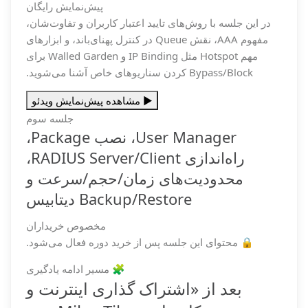
پیش‌نمایش رایگان
در این جلسه با روش‌های تایید اعتبار کاربران و تفاوت‌شان،
مفهوم AAA، نقش Queue در کنترل پهنای‌باند، و ابزارهای
مهم Hotspot مثل IP Binding و Walled Garden برای
Bypass/Block کردن سناریوهای خاص آشنا می‌شوید.
▶️ مشاهده پیش‌نمایش ویدئو
جلسه سوم
User Manager، نصب Package،
راه‌اندازی RADIUS Server/Client،
محدودیت‌های زمان/حجم/سرعت و
Backup/Restore دیتابیس
مخصوص خریداران
🔒 محتوای این جلسه پس از خرید دوره فعال می‌شود.
🧩 مسیر ادامه یادگیری
بعد از «اشتراک گذاری اینترنت و