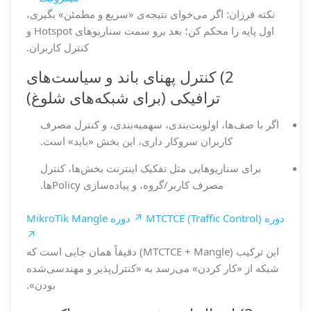
نکته فرزان: اگر می‌خوای نتیجه‌ی «سریع و مطمئن» بگیری،
اول پایه را محکم کن؛ بعد برو سمت سناریوهای Hotspot و
کنترل کاربران.
2) کنترل پهنای باند و سیاست‌های
ترافیکی (برای شبکه‌های شلوغ)
اگر با صف‌ها، اولویت‌بندی، سهمیه‌بندی، و کنترل مصرف
کاربران سروکار داری، این بخش «باید» است.
برای سناریوهایی مثل تفکیک اینترنت بخش‌ها، کنترل
مصرف کاربر/گروه، و پیاده‌سازی Policyها.
دوره MTCTCE (Traffic Control) ↗
دوره MikroTik Mangle
↗
این ترکیب (MTCTCE + Mangle) دقیقاً همان جایی است که
شبکه از «کار کردن» می‌رسد به «کنترل‌پذیر و مهندسی‌شده
بودن».