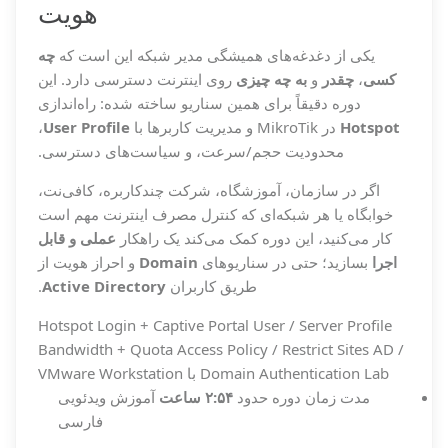
هویت
یکی از دغدغه‌های همیشگی مدیر شبکه این است که
چه
کسی
،
چقدر
و
به چه چیزی
روی اینترنت دسترسی دارد. این
دوره دقیقاً برای همین سناریو ساخته شده: راه‌اندازی
Hotspot
در MikroTik و مدیریت کاربرها با
User Profile
،
محدودیت حجم/سرعت، و سیاست‌های دسترسی.
اگر در سازمان، آموزشگاه، شرکت چندکاربره، کافی‌نت،
خوابگاه یا هر شبکه‌ای که کنترل مصرف اینترنت مهم است
کار می‌کنید، این دوره کمک می‌کند یک راهکار
عملی و قابل
اجرا
بسازید؛ حتی در سناریوهای
Domain
و احراز هویت از
طریق کاربران
Active Directory
.
Hotspot Login + Captive Portal
User / Server Profile
Bandwidth + Quota
Access Policy / Restrict Sites
AD /
Lab با VMware Workstation
Domain Authentication
مدت زمان دوره
حدود
۲:۵۴ ساعت
آموزش ویدئویی
فارسی