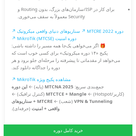
برای کار در ISP/سازمان‌های بزرگ، بدون Routing و
Security معمولاً به سقف می‌خوری.
دوره MTCRE 2022 ↗
سناریوهای دنیای واقعی میکروتیک ↗
دوره امنیت MikroTik (MTCSE) ↗
🎁 اگر می‌خواهی یک‌جا همه مسیر را داشته باشی:
پکیج «۱۴ دوره میکروتیک» برای کسی خوب است که
می‌خواهد از مقدماتی تا پیشرفته را مرحله‌ای جلو برود و هر
دوره را جداگانه دانلود کند.
مشاهده پکیج ویژه MikroTik ↗
جمع‌بندی سریع:
MTCNA 2025
(پایه) ←
این دوره
(کاربر/Hotspot) ←
MTCTCE + Mangle
(کنترل ترافیک) ←
VPN & Tunneling
(شعب) ←
MTCRE + سناریوهای
واقعی + امنیت
(حرفه‌ای).
خرید کامل دوره