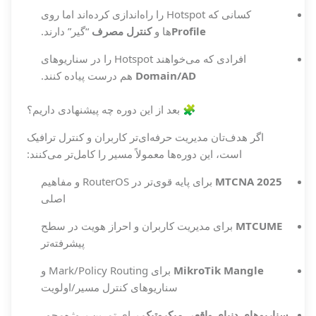
کسانی که Hotspot را راه‌اندازی کرده‌اند اما روی
Profile
ها و
کنترل مصرف
“گیر” دارند.
افرادی که می‌خواهند Hotspot را در سناریوهای
Domain/AD
هم درست پیاده کنند.
🧩 بعد از این دوره چه پیشنهادی داریم؟
اگر هدف‌تان مدیریت حرفه‌ای‌تر کاربران و کنترل ترافیک
است، این دوره‌ها معمولاً مسیر را کامل‌تر می‌کنند:
MTCNA 2025
برای پایه قوی‌تر در RouterOS و مفاهیم
اصلی
MTCUME
برای مدیریت کاربران و احراز هویت در سطح
پیشرفته‌تر
MikroTik Mangle
برای Mark/Policy Routing و
سناریوهای کنترل مسیر/اولویت
سناریوهای دنیای واقعی میکروتیک
برای تمرین پروژه‌محور