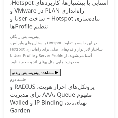
آشنایی با پیشنیازها، کاربردهای Hotspot،
راه‌اندازی PLAN در VMware و
پیاده‌سازی Hotspot + ساخت User و
تنظیم Profileها
پیش‌نمایش رایگان
در این جلسه با تفاوت Hotspot با سناریوهای وایرلس،
ساختار لابراتوار و قدم‌های اصلی برای راه‌اندازی Hotspot
آشنا می‌شوید؛ از Server Profile و User Profile تا
محدودیت‌هایی مثل پهنای‌باند و حجم دانلود.
▶️ مشاهده پیش‌نمایش ویدئو
جلسه دوم
پروتکل‌های احراز هویت، RADIUS و
مفهوم AAA، Queue برای مدیریت
پهنای‌باند، IP Binding و Walled
Garden