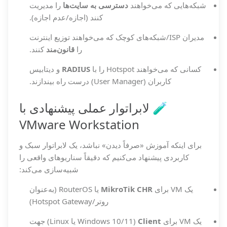
شبکه‌هایی که می‌خواهند
دسترسی به سایت‌ها
را مدیریت
کنند (اجازه/عدم اجازه).
مدیران ISP/شبکه‌های کوچک که می‌خواهند توزیع اینترنت
را
قانون‌مند
کنند.
کسانی که می‌خواهند Hotspot را با
RADIUS
و دیتابیس
کاربران (User Manager) درست راه بیندازند.
🧪 لابراتوار عملی پیشنهادی با
VMware Workstation
برای اینکه آموزش «صرفاً دیدن» نباشد، یک لابراتوار سبک و
کاربردی پیشنهاد می‌کنیم که دقیقاً سناریوهای واقعی را
شبیه‌سازی می‌کند:
یک VM برای
MikroTik CHR
یا RouterOS (به‌عنوان
روتر/Hotspot Gateway)
یک VM برای
Client
(Windows 10/11 یا Linux) جهت