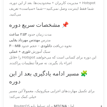
Hotspot + مدیریت کاربران + محدودیت‌ها. بعد از این دوره،
شما فقط اینترنت وصل نمی‌کنید—شما «سیاست» تعریف
می‌کنید.
📌 مشخصات سریع دوره
مدت زمان
حدود
۲:۵۴ ساعت
مدرس
مهندس مهرداد بقایی
نحوه دریافت
دانلودی
– حجم حدود
۳۰۰MB
سبک آموزش
تئوری + عملی
این دوره برای کسانی است که می‌خواهند Hotspot را «قابل
اجرا» یاد بگیرند، نه صرفاً تنظیمات پراکنده.
🧩 مسیر ادامه یادگیری بعد از این
دوره
برای تکمیل مهارت‌های اجرایی میکروتیک، معمولاً این مسیر
خیلی کمک می‌کند:
اول:
MTCNA
برای تسلط پایه RouterOS