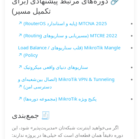
🔗 دوره‌های مرتبط پیشنهادی (برای
تکمیل مسیر)
MTCNA 2025 (پایه و استاندارد RouterOS) ↗
MTCRE 2022 (مسیریابی و سناریوهای Routing) ↗
MikroTik Mangle (قلب سناریوهای Load Balance /
Policy) ↗
سناریوهای دنیای واقعی میکروتیک ↗
MikroTik VPN & Tunneling (اتصال بین‌شعبه‌ای و
دسترسی امن) ↗
پکیج ویژه MikroTik (مجموعه دوره‌ها) ↗
🧾 جمع‌بندی
اگر می‌خواهید اینترنت شبکه‌تان «مدیریت‌پذیر» شود، این
دوره دقیقاً همان قطعه‌ای است که خیلی‌ها در پروژه ندارند: