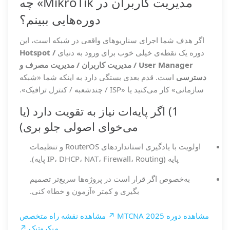
مدیریت کاربران در MikroTik» چه
دوره‌هایی ببینم؟
اگر هدف شما اجرای سناریوهای واقعی در شبکه است، این
دوره یک نقطه‌ی خیلی خوب برای ورود به دنیای
Hotspot /
User Manager / مدیریت کاربران / مدیریت مصرف و
دسترسی
است. قدم بعدی بستگی دارد به اینکه شما «شبکه
سازمانی» کار می‌کنید یا «ISP / چندشعبه / کنترل ترافیک».
1) اگر پایه‌ات نیاز به تقویت دارد (یا
می‌خوای اصولی جلو بری)
اولویت با یادگیری استانداردهای RouterOS و تنظیمات
پایه (IP، DHCP، NAT، Firewall، Routing پایه).
به‌خصوص اگر قرار است در پروژه‌ها سریع‌تر تصمیم
بگیری و کمتر «آزمون و خطا» کنی.
مشاهده دوره MTCNA 2025 ↗
مشاهده نقشه راه متخصص
میکروتیک ↗