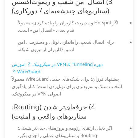
3) اتصال امن شعب و ریموت‌اکسس
(سناریوهای چندشعبه‌ای / دورکاری)
اگر Hotspot و مدیریت کاربران را پیاده کردی، معمولاً
قدم بعدی «اتصال امن» است.
برای اتصال شعب، راه‌اندازی تونل، و دسترسی امن
ادمین/کاربران از بیرون شبکه.
دوره VPN & Tunneling در میکروتیک ↗
آموزش
WireGuard ↗
پیشنهاد فرزان: برای شبکه‌های جدید، WireGuard معمولاً
انتخاب سبک و سریع‌تری برای تونل‌زدن است؛ کنار یادگیری
اصولی VPN در میکروتیک.
4) حرفه‌ای‌تر شدن (Routing،
سناریوهای واقعی و امنیت)
اگر دنبال ارتقای رزومه و پروژه‌های جدی‌تر هستی:
Routing و سناریوهای عملی را جدی بگیر.