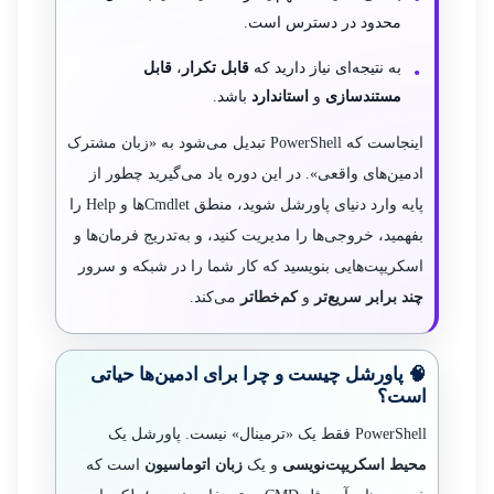
محدود در دسترس است.
به نتیجه‌ای نیاز دارید که
قابل تکرار
،
قابل
مستندسازی
و
استاندارد
باشد.
اینجاست که PowerShell تبدیل می‌شود به «زبان مشترک
ادمین‌های واقعی». در این دوره یاد می‌گیرید چطور از
پایه وارد دنیای پاورشل شوید، منطق Cmdletها و Help را
بفهمید، خروجی‌ها را مدیریت کنید، و به‌تدریج فرمان‌ها و
اسکریپت‌هایی بنویسید که کار شما را در شبکه و سرور
چند برابر سریع‌تر
و
کم‌خطاتر
می‌کند.
🧠 پاورشل چیست و چرا برای ادمین‌ها حیاتی
است؟
PowerShell فقط یک «ترمینال» نیست. پاورشل یک
محیط اسکریپت‌نویسی
و یک
زبان اتوماسیون
است که