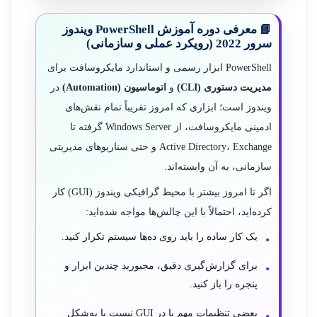
📘 معرفی دوره آموزش PowerShell ویندوز
سرور 2022 (رویکرد عملی و سازمانی)
PowerShell ابزار رسمی و استاندارد مایکروسافت برای
مدیریت دستوری (CLI)
و
اتوماسیون (Automation)
در
ویندوز است؛ ابزاری که امروز تقریباً تمام نقش‌های
ادمینی مایکروسافت، از Windows Server گرفته تا
Active Directory، Exchange و حتی سناریوهای مدیریتی
سازمانی، به آن وابسته‌اند.
اگر تا امروز بیشتر با محیط گرافیکی ویندوز (GUI) کار
کرده‌اید، احتمالاً با این چالش‌ها مواجه شده‌اید:
یک کار ساده را باید روی ده‌ها سیستم تکرار کنید.
برای گزارش‌گیری دقیق، مجبورید چندین ابزار و
پنجره را باز کنید.
بعضی تنظیمات مهم یا در GUI نیست یا به‌شکل