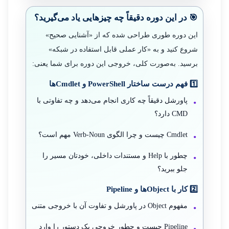
🎯 در این دوره دقیقاً چه چیزهایی یاد می‌گیرید؟
این دوره طوری طراحی شده که از «آشنایی صحیح»
شروع کنید و به «کار عملی قابل استفاده در شبکه»
برسید. به‌صورت کلی، خروجی این دوره برای شما یعنی:
1️⃣ فهم درست ساختار PowerShell و Cmdletها
پاورشل دقیقاً چه کاری انجام می‌دهد و چه تفاوتی با
CMD دارد؟
Cmdlet چیست و چرا الگوی Verb-Noun مهم است؟
چطور با Help و مستندات داخلی، خودتان مسیر را
جلو ببرید؟
2️⃣ کار با Objectها و Pipeline
مفهوم Object در پاورشل و تفاوت آن با خروجی متنی
Pipeline چیست و چطور خروجی یک دستور را وارد