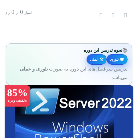
0
0
امتیاز
از
رأی
📚
نحوه تدریس این دوره
🎓 تئوری
🛠 عملی
تدریس سرفصل‌های این دوره به صورت
تئوری و عملی
می‌باشد.
85%
تخفیف ویژه