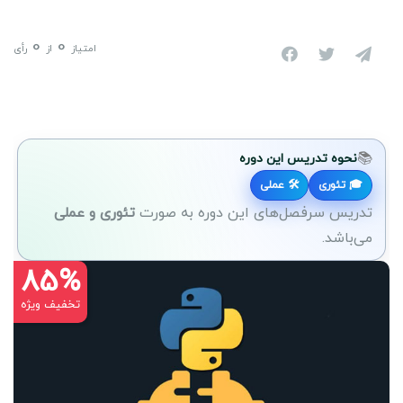
0
0
امتیاز
از
رأی
📚
نحوه تدریس این دوره
🎓 تئوری
🛠 عملی
تدریس سرفصل‌های این دوره به صورت
تئوری و عملی
می‌باشد.
85%
تخفیف ویژه