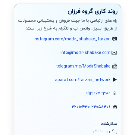
روند کاری گروه فرزان
راه های ارتباطی با ما جهت فروش و پشتیبانی محصولات
از طریق ایمیل، واتس اپ و تلگرام به شرح زیر است:
instagram.com/modir_shabake_farzan
info@modir-shabake.com
telegram.me/ModirShabake
aparat.com/farzan_network
09210672380
22010430-22058406
سفارشات
پیگیری سفارش