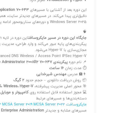
Hyper-V و Virtualization
تمرکز دارد.
این دوره بعد از آشنایی با مسیرهای
plication 70-643
Windows Server 2025 و دوره‌های سناریومحور ادامه پیدا کرده‌اند.
🧠
جایگاه این دوره در مسیر مایکروسافت
مجازی‌سازی با Hyper-V می‌شود.
vanced DNS Wireless / Access Point IPSec Hyper-V
📌 نام دوره
پیکربندی Enterprise Administrator 2008R2 70-647
⏱ مدت زمان
۱۶ ساعت
👨‍🏫 مدرس
مهندس شیرخدایی
📦 روش دریافت
دانلودی – حجم حدود
۲ گیگ
🎯 محور اصلی
مدیریت پیشرفته،
، Wireless، Hyper-V
💻 مجوز استفاده
قابل استفاده روی
کامپیوتر و موبایل
دسته‌بندی‌ها و مسیرهای مرتبط
مایکروسافت
MCSA Server 2022
MCSA Server 2019
R2
مسیرهای مشابه و جدیدتر
Enterprise Administration از 2008R2 تا Windows Server 2025