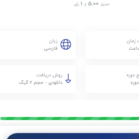
1
5.00
امتیاز
از
رأی
زمان
زبان
فارسی
دوره
روش دریافت
وره
دانلودی - حجم 2 گیگ