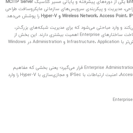
یکی از دوره‌های پیشرفته و پایانی مسیر کلاسیک
MCITP Server
طراحی، مدیریت و پیکربندی سرویس‌های سازمانی مایکروسافت طراحی
را پوشش می‌دهد.
ی‌کند و وارد مباحثی می‌شود که برای مدیریت شبکه‌های بزرگ‌تر،
طراحی سرویس‌های تخصصی، عیب‌یابی پیشرفته و شناخت ساختارهای Enterprise اهمیت بیشتری دارند. این بخش از
مسیر، جمع‌بندی فنی‌تری برای دانشجویانی است که پیش‌تر با Infrastructure، Application و Administration در Windows
این دوره در لایه Enterprise Administration قرار می‌گیرد؛ یعنی بخشی که مفاهیم
پیشرفته DNS، طراحی شبکه وایرلس، پیکربندی Access Point، امنیت ارتباطات با IPSec و مجازی‌سازی با Hyper-V را وارد