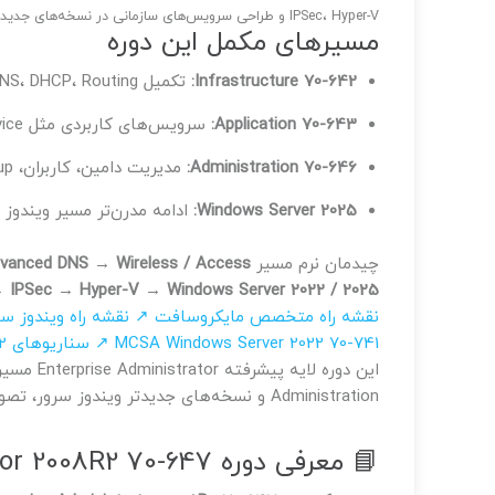
IPSec، Hyper-V و طراحی سرویس‌های سازمانی در نسخه‌های جدیدتر ویندوز سرور هم ادامه پیدا می‌کنند.
مسیرهای مکمل این دوره
Infrastructure 70-642:
تکمیل DNS، DHCP، Routing و سرویس‌های زیرساختی شبکه.
Application 70-643:
سرویس‌های کاربردی مثل WDS، IIS، SharePoint، File Service و Cluster.
Administration 70-646:
مدیریت دامین، کاربران، Group Policy، Backup و Remote Desktop.
Windows Server 2025:
ادامه مدرن‌تر مسیر ویندوز 
چیدمان نرم مسیر
Advanced DNS → Wireless / Access
→ IPSec → Hyper-V → Windows Server 2022 / 2025
نقشه راه متخصص مایکروسافت ↗
نقشه راه ویندوز س
MCSA Windows Server 2022 70-741 ↗
سناریوهای Windows Server 2022 ↗
Administration و نسخه‌های جدیدتر ویندوز سرور، تصویر کامل‌تری از مدیریت سازمانی مایکروسافت می‌سازد.
📘 معرفی دوره Enterprise Administrator 2008R2 70-647