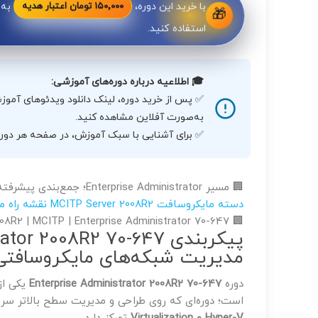
با خرید این دوره،
به
۱۵۰٬۰۰۰ تومان اعتبار هدیه
🎁
استفاده کنید.
🎓 اطلاعیه درباره دوره‌های آموزشی:
✅ پس از خرید دوره، لینک دانلود ویدئوهای آموزشی
به‌صورت آفلاین مشاهده کنید.
✅ برای آشنایی با سبک آموزش، در صفحه هر دوره
🏢 مسیر Enterprise Administrator؛ جمع‌بندی پیشرفته مسیر کلاسیک MCITP Server 2008R2
دسته مایکروسافت
MCITP Server 2008R2
نقشه راه 
🏢 Windows Server 2008R2 | MCITP | Enterprise Administrator 70-647
مدیریت شبکه‌های مایکروسافتی
دوره
Enterprise Administrator 2008R2 70-647
یکی از
است؛ دوره‌ای که روی طراحی و مدیریت سطح بالاتر س