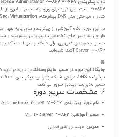
دوره
پیکربندی Enterprise Administrator 2008R2 70-647
2008R2
است. این دوره برای ورود به سطح بالاتری از 
شده و مباحثی مثل
DNS پیشرفته، Wireless Network، Access Point، IPSec، Virtualization و Hyper-V
در این دوره، نگاه آموزشی از پیکربندی‌های پایه عبور م
Server 2008R2 آشنا شده‌اند.
🏢
جایگاه این دوره در مسیر مایکروسافت
مسیر مدیریت ویندوز سرور می‌کند.
⚡ مشخصات سریع دوره
نام دوره:
پیکربندی Enterprise Administrator 2008R2 70-647
مسیر آموزشی:
MCITP Server 2008R2
مدرس:
مهندس شیرخدایی