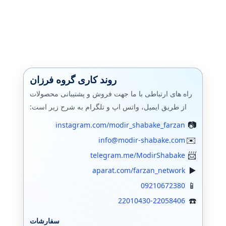
نتورک پلاس
سخت افزار +A
Cloud Computing
برنامه نویسی
روند کاری گروه فرزان
راه های ارتباطی با ما جهت فروش و پشتیبانی محصولات
طراحی رابط کاربری (UI)
از طریق ایمیل، واتس اپ و تلگرام به شرح زیر است:
سئو Seo
instagram.com/modir_shabake_farzan
برنامه نویسی پایتون
info@modir-shabake.com
telegram.me/ModirShabake
وردپرس
aparat.com/farzan_network
برنامه نویسی تحت وب
09210672380
22010430-22058406
برنامه نویسی (اندروید)
سفارشات
آفرهای ویژه