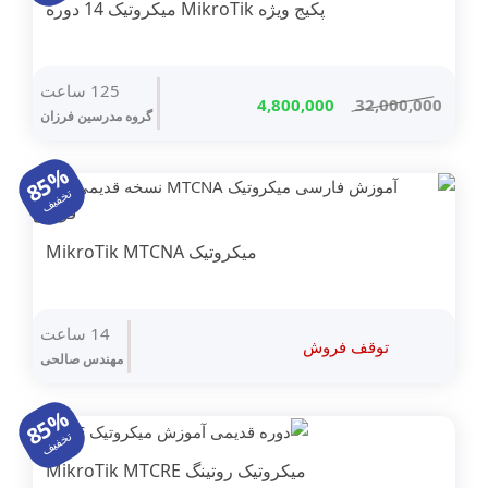
پکیج ویژه MikroTik میکروتیک 14 دوره
مایکروسافت
پشتیبان گیری (بکاپ)
125 ساعت
قیمت
قیمت
4,800,000
32,000,000
بکاپ محیط مجازی
گروه مدرسین فرزان
اصلی
فعلی
32,000,000 تومان
4,800,000 تومان
مانيتورينگ شبکه
85%
بود.
است.
تخفیف
فایروال
سرور اچ پی
میکروتیک MikroTik MTCNA
جونیپر (SRX)
14 ساعت
فورتی گیت
توقف فروش
مهندس صالحی
الستیکس،استریسک
85%
وایرشارک
تخفیف
میکروتیک روتینگ MikroTik MTCRE
زبیکس مانیتورینگ