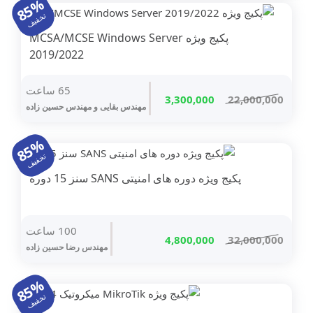
85%
مجازی سازی
تخفیف
پکیج ویژه MCSA/MCSE Windows Server
کامپتیا
2019/2022
Microsoft Web Server IIS
65 ساعت
قیمت
قیمت
3,300,000
22,000,000
Veeam
مهندس بقایی و مهندس حسين زاده
اصلی
فعلی
مجازی سازی دسکتاپ VDI
22,000,000 تومان
3,300,000 تومان
85%
بود.
است.
تخفیف
شبیه سازهای شبکه Simulation
پکیج ویژه دوره های امنیتی SANS سنز 15 دوره
تشریح سوالات آزمون بین المللی
KVM Linux
100 ساعت
قیمت
قیمت
4,800,000
32,000,000
VPN (وی پی ان)
مهندس رضا حسين زاده
اصلی
فعلی
32,000,000 تومان
4,800,000 تومان
سیستم سنتر System Center
85%
بود.
است.
تخفیف
پاورشل PowerShell