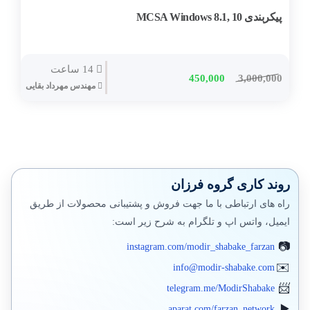
مایکروسافت
پیکربندی MCSA Windows 8.1, 10
پشتیبان گیری (بکاپ)
بکاپ محیط مجازی
14 ساعت
450,000
3,000,000
مهندس مهرداد بقایی
مانيتورينگ شبکه
فایروال
سرور اچ پی
جونیپر (SRX)
روند کاری گروه فرزان
راه های ارتباطی با ما جهت فروش و پشتیبانی محصولات از طریق
فورتی گیت
ایمیل، واتس اپ و تلگرام به شرح زیر است:
الستیکس،استریسک
instagram.com/modir_shabake_farzan
وایرشارک
info@modir-shabake.com
telegram.me/ModirShabake
زبیکس مانیتورینگ
aparat.com/farzan_network