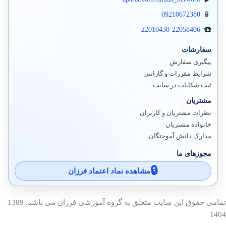
سیستم سنتر
09210672380
ادوبی Adobe
22010430-22058406
اسکایپ (سازمانی)
سفارشات
پیگیری سفارش
ایمیل سرور
شرایط مقررات و گارانتی
ثبت شکایات در سایت
سیتریکس
مشتریان
هایپروی
نظرات مشتریان و کاربران
خانواده مشتریان
تجهیزات ذخیره سازی
مدارک دانش آموختگان
EMC Storage
مجوزهای ما
مشاهده نماد اعتماد فرزان
آی پی IPV6
پایگاه داده SQL
تمامی حقوق این سایت متعلق به گروه آموزشی فرزان می باشد. 1389 –
کریو
1404