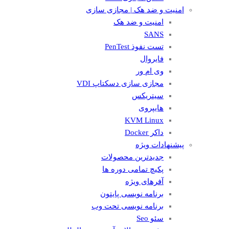
امنیت و ضد هک | مجازی سازی
امنیت و ضد هک
SANS
تست نفوذ PenTest
فایروال
وی ام ور
مجازی سازی دسکتاپ VDI
سیتریکس
هایپروی
KVM Linux
داکر Docker
پیشنهادات ویژه
جدیدترین محصولات
پکیچ تمامی دوره ها
آفرهای ویژه
برنامه نویسی پایتون
برنامه نویسی تحت وب
سئو Seo