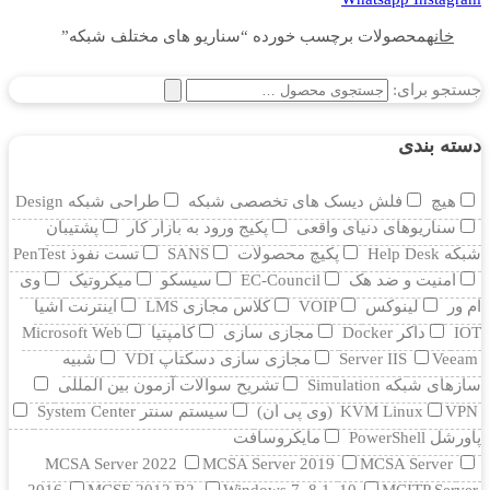
خانه
محصولات برچسب خورده “سناریو های مختلف شبکه”
جستجو برای:
دسته بندی
هیچ
فلش دیسک های تخصصی شبکه
طراحی شبکه Design
سناریوهای دنیای واقعی
پکیج ورود به بازار کار
پشتیبان
شبکه Help Desk
پکیچ محصولات
SANS
تست نفوذ PenTest
امنیت و ضد هک
EC-Council
سیسکو
میکروتیک
وی
ام ور
لینوکس
VOIP
کلاس مجازی LMS
اینترنت اشیا
IOT
داکر Docker
مجازی سازی
کامپتیا
Microsoft Web
Veeam
Server IIS
مجازی سازی دسکتاپ VDI
شبیه
سازهای شبکه Simulation
تشریح سوالات آزمون بین المللی
VPN (وی پی ان)
KVM Linux
سیستم سنتر System Center
پاورشل PowerShell
مایکروسافت
MCSA Server 2022
MCSA Server 2019
MCSA Server