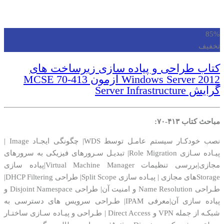
85%
تخفیف
کتاب طراحی و پیاده سازی زیرساخت های
Windows Server 2012 آزمون MCSE 70-413
گرایش Server Infrastructure
مباحث کتاب ۴۱۳-۷۰:
نصب خودکـار سیستم عامـل توسط WDS| چگونگی ایجـاد Image |
پیـاده سـازی Role Migration| تبدیـل سـرورهای فیزیکی به سرورهای
مجازی|بررسی تنظیمات Virtual Machine Manager|پیاده سازی
Storageهای مجازی | پیـاده سازی Split Scope| طراحی DHCP Filtering|
طـراحی Name Resolution و امنیت آن| طراحی Disjoint Namespace و
پیاده سازی آن|معرفی IPAM| طـراحی سرویس های دسترسی به
شبکـه از جمله VPN و Direct Access | طـراحی و پیـاده سـازی ساختـار