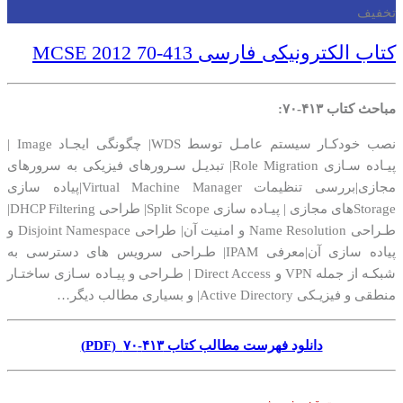
تخفیف
کتاب الکترونیکی فارسی MCSE 2012 70-413
مباحث کتاب ۴۱۳-۷۰:
نصب خودکـار سیستم عامـل توسط WDS| چگونگی ایجـاد Image |
پیـاده سـازی Role Migration| تبدیـل سـرورهای فیزیکی به سرورهای
مجازی|بررسی تنظیمات Virtual Machine Manager|پیاده سازی
Storageهای مجازی | پیـاده سازی Split Scope| طراحی DHCP Filtering|
طـراحی Name Resolution و امنیت آن| طراحی Disjoint Namespace و
پیاده سازی آن|معرفی IPAM| طـراحی سرویس های دسترسی به
شبکـه از جمله VPN و Direct Access | طـراحی و پیـاده سـازی ساختـار
منطقی و فیزیـکی Active Directory| و بسیاری مطالب دیگر…
دانلود فهرست مطالب کتاب ۴۱۳-۷۰ (PDF)