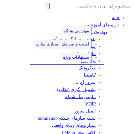
جستجو برای:
خانه
دوره های آموزشی
مهندسی شبکه
مهندسی شبکه
نقشه راه یادگیری شبکه
امنیت و ضد هک | مجازی سازی
سیسکو
مایکروسافت
پیشنهادات ویژه
لینوکس
میکروتیک
کامپتیا
سرور اچ پی
پشتیبان گیری (بکاپ)
مانيتورينگ شبکه
VOIP
ایمیل سرور
شبیه سازهای شبکه Simulation
سناریوهای دنیای واقعی
کلاس مجازی LMS