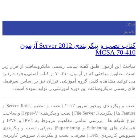
85%
تخفیف
کتاب نصب و پیکربندی Server 2012 آزمون
MCSA 70-410
مباحث این آزمون طبق گفته سایت رسمی مایکروسافت از قرار زیر
است، عناوین مباحثی که در آزمون ۴۱۰-۷۰ از کتاب اصلی وجود دارد را
می توانید مشاهده کنید، گروه آموزشی فرزان نیز بر اساس سرفصل
های رسمی مایکروسافت این دوره آموزشی را تولید نموده است:
نصب و پیکربندی ویندوز سرور ۲۰۱۲ | نصب و تنظیم Server Roles و
Feature ها | پیکربندی File Server | نصب و پیکربندی Hyper-V و ساخـت
انواع شبکه ها | بررسی تمامی مفاهیـم مربـوط به IPV4 و IPV6 و
عمـلیات های Subnetting و Supernetting| معرفی، نصب و پبکربندی
سـرویس کاربـردی DNS | معرفی، نصب و پبکربندی سرویس کاربردی