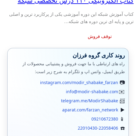
کتاب الکترونیکی ۱۱۰ درس تخصصی شبکه
کتاب آموزش شبکه این دوره آموزشی یکی از پرکاربرد ترین و اصلی
ترین و پایه ای ترین دوره های شبکه…
توقف فروش
روند کاری گروه فرزان
راه های ارتباطی با ما جهت فروش و پشتیبانی محصولات از
طریق ایمیل، واتس اپ و تلگرام به شرح زیر است:
instagram.com/modir_shabake_farzan
info@modir-shabake.com
telegram.me/ModirShabake
aparat.com/farzan_network
09210672380
22010430-22058406