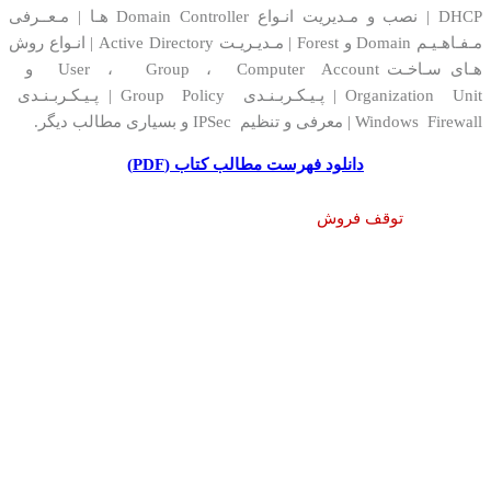
DHCP | نصب و مـدیریت انـواع Domain Controller هـا | مـعــرفی
مـفـاهـیـم Domain و Forest | مـدیـریـت Active Directory | انـواع روش
هـای سـاخـت User ، Group ، Computer Account و
Organization Unit | پـیـکـربـنـدی Group Policy | پـیـکـربـنـدی
Windows Firewall | معرفی و تنظیم IPSec و بسیاری مطالب دیگر.
دانلود فهرست مطالب کتاب (PDF)
توقف فروش