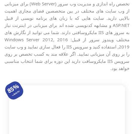
تخصص راه اندازی و مدیریت وب سرور (Web Server) برای میزبانی
مجازی سازی
از وب سایت های مختلف در بین متخصصین فضای مجازی اهمیت
کامپتیا
بالایی دارید. سایت هایی که با زبان های برنامه نویسی از قبیل
ASP.NET و مشابهه کدنویسی شده اند برای میزبانی در اینترنت نیاز
Microsoft Web Server IIS
به سرور های IIS مایکروسافتی دارند. شما می توانید از نگارش های
مختلف ویندوز سرور از قبیل: Windows Server 2012, 2016
Veeam
,2019 استفاده کنید و سرویس IIS را فعال سازی نمایید و وب سایت
را بر روی آن میزبانی نمایید. اگر علاقه مند به کسب تخصص بر روی
مجازی سازی دسکتاپ VDI
سرویس IIS مایکروسافت دارید این دوره برای شما انتخاب مناسبی
شبیه سازهای شبکه Simulation
خواهد بود.
تشریح سوالات آزمون بین المللی
85%
KVM Linux
تخفیف
VPN (وی پی ان)
سیستم سنتر System Center
پاورشل PowerShell