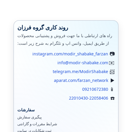
سیستم سنتر
ادوبی Adobe
روند کاری گروه فرزان
اسکایپ (سازمانی)
راه های ارتباطی با ما جهت فروش و پشتیبانی محصولات
ایمیل سرور
از طریق ایمیل، واتس اپ و تلگرام به شرح زیر است:
instagram.com/modir_shabake_farzan
سیتریکس
info@modir-shabake.com
هایپروی
telegram.me/ModirShabake
تجهیزات ذخیره سازی
aparat.com/farzan_network
09210672380
EMC Storage
22010430-22058406
آی پی IPV6
سفارشات
پایگاه داده SQL
پیگیری سفارش
شرایط مقررات و گارانتی
کریو
ثبت شکایات در سایت