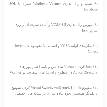
۸٫ نصب و راه اندازی Windows Vcenter همراه با SQL
Database
۹٫ آموزش راه اندازی VCSA 6.5 و آماده سازی آن بر روی
سرور Esxi
۱۰٫ پیکربندی اولیه VCSA و آشنایی با مفهموم Inventory
Object
۱۱٫ Join کردن Vcenter به دامین و تایید اعتبار یوزرهای
Actice Directory در سطوح و Level های متفاوت در Vcenter
۱۲٫ مفهوم Virtual Switch، vmKernel، Uplink کردن سوئیج
با یکدیگر همچنین نحوه پیاده سازی در شبکه های حقیقی