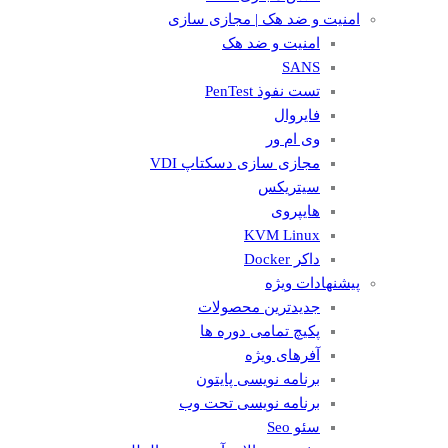
امنیت و ضد هک | مجازی سازی
امنیت و ضد هک
SANS
تست نفوذ PenTest
فایروال
وی ام ور
مجازی سازی دسکتاپ VDI
سیتریکس
هایپروی
KVM Linux
داکر Docker
پیشنهادات ویژه
جدیدترین محصولات
پکیچ تمامی دوره ها
آفرهای ویژه
برنامه نویسی پایتون
برنامه نویسی تحت وب
سئو Seo