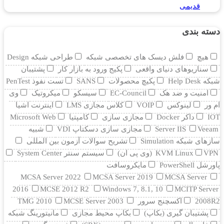
قدیمی
دسته بندی
هیچ
فلش دیسک های تخصصی شبکه
طراحی شبکه Design
سناریوهای دنیای واقعی
پکیج ورود به بازار کار
پشتیبان
شبکه Help Desk
پکیچ محصولات
SANS
تست نفوذ PenTest
امنیت و ضد هک
EC-Council
سیسکو
میکروتیک
وی
ام ور
لینوکس
VOIP
کلاس مجازی LMS
اینترنت اشیا
IOT
داکر Docker
مجازی سازی
کامپتیا
Microsoft Web
Veeam
Server IIS
مجازی سازی دسکتاپ VDI
شبیه
سازهای شبکه Simulation
تشریح سوالات آزمون بین المللی
VPN (وی پی ان)
KVM Linux
سیستم سنتر System Center
پاورشل PowerShell
مایکروسافت
MCSA Server 2022
MCSA Server 2019
MCSA Server
2016
MCSE 2012 R2
Windows 7, 8.1, 10
MCITP Server
2008R2
اکسچنج سرور
MCSE Server 2003
TMG 2010
پشتیبان گیری (بکاپ)
بکاپ محیط مجازی
مانيتورينگ شبکه