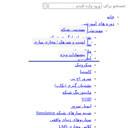
جستجو برای:
خانه
دوره های آموزشی
مهندسی شبکه
مهندسی شبکه
نقشه راه یادگیری شبکه
امنیت و ضد هک | مجازی سازی
سیسکو
مایکروسافت
پیشنهادات ویژه
لینوکس
میکروتیک
کامپتیا
سرور اچ پی
پشتیبان گیری (بکاپ)
مانيتورينگ شبکه
VOIP
ایمیل سرور
شبیه سازهای شبکه Simulation
سناریوهای دنیای واقعی
کلاس مجازی LMS