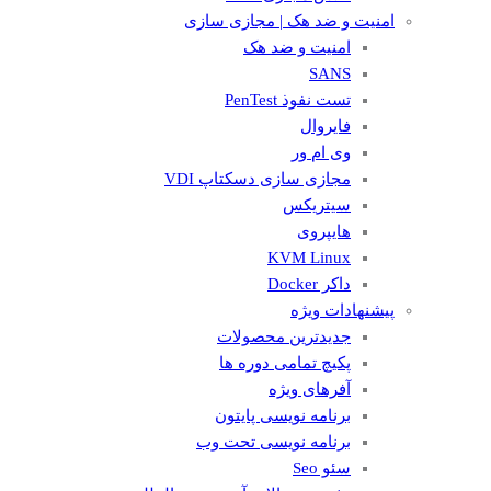
امنیت و ضد هک | مجازی سازی
امنیت و ضد هک
SANS
تست نفوذ PenTest
فایروال
وی ام ور
مجازی سازی دسکتاپ VDI
سیتریکس
هایپروی
KVM Linux
داکر Docker
پیشنهادات ویژه
جدیدترین محصولات
پکیچ تمامی دوره ها
آفرهای ویژه
برنامه نویسی پایتون
برنامه نویسی تحت وب
سئو Seo