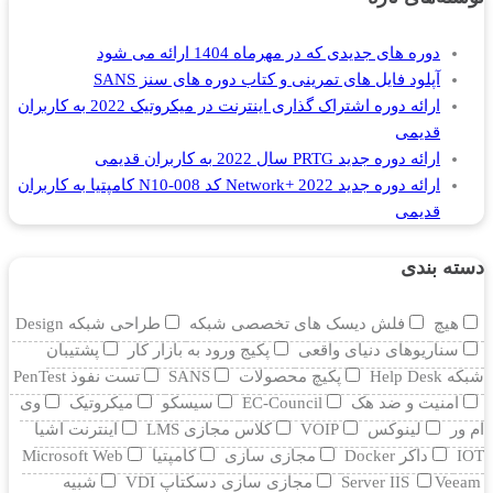
دوره های جدیدی که در مهرماه 1404 ارائه می شود
آپلود فایل های تمرینی و کتاب دوره های سنز SANS
ارائه دوره اشتراک گذاری اینترنت در میکروتیک 2022 به کاربران
قدیمی
ارائه دوره جدید PRTG سال 2022 به کاربران قدیمی
ارائه دوره جدید Network+ 2022 کد N10-008 کامپتیا به کاربران
قدیمی
دسته بندی
هیچ
فلش دیسک های تخصصی شبکه
طراحی شبکه Design
سناریوهای دنیای واقعی
پکیج ورود به بازار کار
پشتیبان
شبکه Help Desk
پکیچ محصولات
SANS
تست نفوذ PenTest
امنیت و ضد هک
EC-Council
سیسکو
میکروتیک
وی
ام ور
لینوکس
VOIP
کلاس مجازی LMS
اینترنت اشیا
IOT
داکر Docker
مجازی سازی
کامپتیا
Microsoft Web
Veeam
Server IIS
مجازی سازی دسکتاپ VDI
شبیه