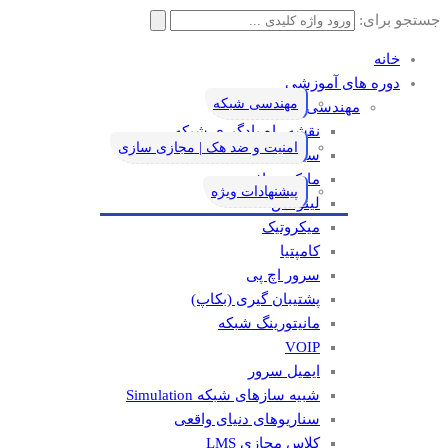
جستجو برای:
خانه
دوره های آموزشی
مهندسی شبکه
مهندسی شبکه
نقشه راه یادگیری شبکه
امنیت و ضد هک | مجازی سازی
سیسکو
مایکروسافت
پیشنهادات ویژه
لینوکس
میکروتیک
کامپتیا
سرور اچ پی
پشتیبان گیری (بکاپ)
مانيتورينگ شبکه
VOIP
ایمیل سرور
شبیه سازهای شبکه Simulation
سناریوهای دنیای واقعی
کلاس مجازی LMS