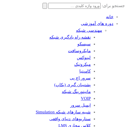
جستجو برای:
خانه
دوره های آموزشی
مهندسی شبکه
نقشه راه یادگیری شبکه
سیسکو
مایکروسافت
لینوکس
میکروتیک
کامپتیا
سرور اچ پی
پشتیبان گیری (بکاپ)
مانيتورينگ شبکه
VOIP
ایمیل سرور
شبیه سازهای شبکه Simulation
سناریوهای دنیای واقعی
کلاس مجازی LMS