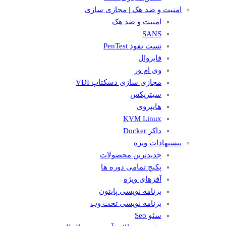
امنیت و ضد هک | مجازی سازی
امنیت و ضد هک
SANS
تست نفوذ PenTest
فایروال
وی ام ور
مجازی سازی دسکتاپ VDI
سیتریکس
هایپروی
KVM Linux
داکر Docker
پیشنهادات ویژه
جدیدترین محصولات
پکیچ تمامی دوره ها
آفرهای ویژه
برنامه نویسی پایتون
برنامه نویسی تحت وب
سئو Seo