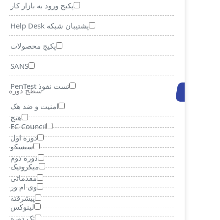
پکیج ورود به بازار کار
پشتیبان شبکه Help Desk
پکیچ محصولات
SANS
تست نفوذ PenTest
سطح دوره
امنیت و ضد هک
هیچ
EC-Council
دوره اول
سیسکو
دوره دوم
میکروتیک
مقدماتی
وی ام ور
پیشرفته
لینوکس
تک دوره