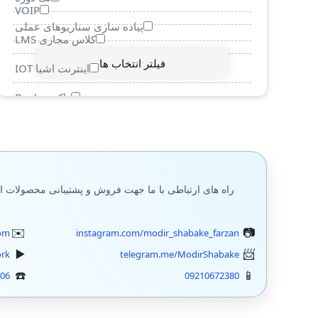
VOIP
پیاده سازی سناریوهای عملی
کلاس مجازی LMS
فیلتر انتخاب ها
اینترنت اشیا IOT
داکر Docker
مجازی سازی
کامپتیا
Microsoft Web Server IIS
راه های ارتباطی با ما جهت فروش و پشتیبانی محصولات ا
Veeam
om
instagram.com/modir_shabake_farzan
مجازی سازی دسکتاپ VDI
ork
telegram.me/ModirShabake
شبیه سازهای شبکه Simulation
406
09210672380
تشریح سوالات آزمون بین المللی