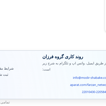
روند کاری گروه فرزان
ز طریق ایمیل، واتس اپ و تلگرام به شرح زیر
شرایط مقر
است:
ثبت ش
info@modir-shabake.c
aparat.com/farzan_netw
22010430-22058
تمامی ح