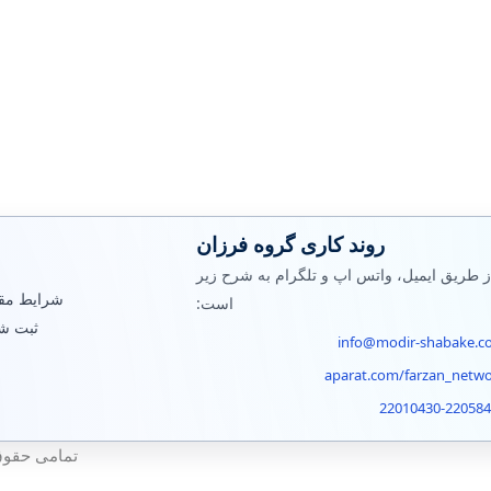
روند کاری گروه فرزان
ز طریق ایمیل، واتس اپ و تلگرام به شرح زیر
شرایط مقر
است:
ثبت ش
info@modir-shabake.c
aparat.com/farzan_netw
22010430-22058
تمامی حقوق ا