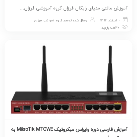
آموزش مالتی مدیای رایگان فرزان گروه آموزشی فرزان…
10 اسفند 1394
ارسال شده توسط
گروه آموزشی فرزان
8.53k بازدید
آموزش فارسی دوره وایرلس میکروتیک MikroTik MTCWE به