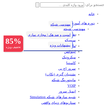
جستجو برای:
خانه
دوره های آموزشی
مهندسی شبکه
مهندسی شبکه
نقشه راه یادگیری شبکه
امنیت و ضد هک | مجازی سازی
85%
سیسکو
پیشنهادات ویژه
مایکروسافت
تخفیف ویژه
لینوکس
میکروتیک
کامپتیا
سرور اچ پی
پشتیبان گیری (بکاپ)
مانيتورينگ شبکه
VOIP
ایمیل سرور
شبیه سازهای شبکه Simulation
سناریوهای دنیای واقعی