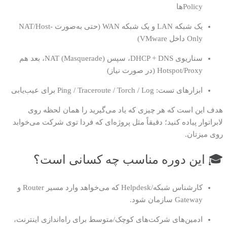
Policyها
یک شبکه LAN و یک شبکه WAN (حتی به‌صورت NAT/Host-
Only داخل VMware)
سناریوی DHCP + DNS، سپس NAT (Masquerade)، بعد هم
Hotspot/Proxy (در صورت نیاز)
ابزارهای تست: Ping / Traceroute / Torch / Log برای عیب‌یابی
هدف این است که هر چیزی که یاد می‌گیرید را همان لحظه روی
لابراتوار پیاده کنید؛ دقیقاً مثل پروژه‌ای که فردا توی شرکت می‌خوابد
روی میزتان.
🎓 این دوره مناسب چه کسانی است؟
کارشناس شبکه/Helpdesk که می‌خواهد وارد مسیر Router و
Gateway سازمان شود.
ادمین‌های شرکت‌های کوچک/متوسط برای راه‌اندازی اینترنت،