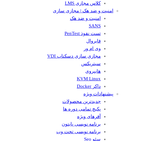
کلاس مجازی LMS
امنیت و ضد هک | مجازی سازی
امنیت و ضد هک
SANS
تست نفوذ PenTest
فایروال
وی ام ور
مجازی سازی دسکتاپ VDI
سیتریکس
هایپروی
KVM Linux
داکر Docker
پیشنهادات ویژه
جدیدترین محصولات
پکیچ تمامی دوره ها
آفرهای ویژه
برنامه نویسی پایتون
برنامه نویسی تحت وب
سئو Seo