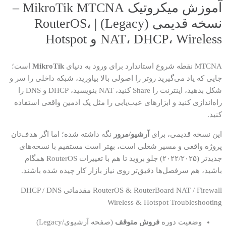
آموزش میکروتیک MikroTik MTCNA –
نسخه قدیمی (Legacy) | RouterOS،
NAT، DHCP، Wireless و Hotspot
MTCNA نقطه شروع استاندارد برای ورود به دنیای
MikroTik
است؛
جایی که یاد می‌گیرید روتر را اصولی بالا بیاورید، شبکه داخلی را سر و
شکل بدهید، اینترنت را Share کنید، NAT بنویسید، DHCP و DNS را
راه‌اندازی کنید و ابزارهای عیب‌یابی را مثل یک ادمین واقعی استفاده
کنید.
این نسخه قدیمی، برای
آرشیو/مرور
نگه داشته شده؛ اما اگر هدف‌تان
پروژه واقعی و مسیر شغلی است، بهتر است مستقیم با نسخه‌های
جدیدتر (۲۰۲۲/۲۰۲۵) جلو بروید تا هم با تغییرات RouterOS همگام
باشید، هم سرفصل‌ها دقیق‌تر روی نیاز بازار کار چیده شده باشند.
NAT / Firewall مقدماتی
RouterOS & RouterBoard
DHCP / DNS
Wireless & Hotspot
Troubleshooting
وضعیت دوره
فروش متوقف
(صفحه آرشیوی/Legacy)