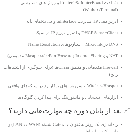
شناخت RouterOS/RouterBoard و روش‌های دسترسی
(Winbox/Terminal)
آدرس‌دهی IP، مدیریت Interfaceها و Routeهای پایه
DHCP Server/Client و اصول توزیع IP در شبکه
DNS در MikroTik + سناریوهای Name Resolution
NAT و Internet Sharing (Masquerade/Port Forward مفهومی)
Firewall مقدماتی و منطق Chainها (برای جلوگیری از اشتباهات
رایج)
Wireless/Hotspot و سرویس‌های پرکاربرد در شبکه‌های واقعی
ابزارهای عیب‌یابی و مانیتورینگ برای پیدا کردن گلوگاه‌ها
✅ بعد از پایان دوره چه مهارت‌هایی دارید؟
راه‌اندازی یک روتر به‌عنوان Gateway شبکه (LAN ↔ WAN) و
پایدار کردن ارتباط