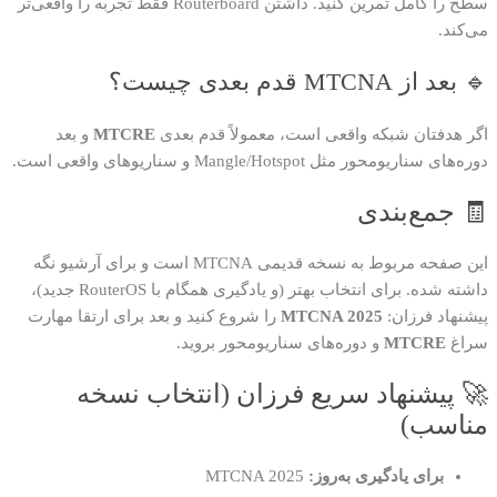
سطح را کامل تمرین کنید. داشتن Routerboard فقط تجربه را واقعی‌تر
می‌کند.
🔹 بعد از MTCNA قدم بعدی چیست؟
اگر هدفتان شبکه واقعی است، معمولاً قدم بعدی
MTCRE
و بعد
دوره‌های سناریومحور مثل Mangle/Hotspot و سناریوهای واقعی است.
🧾 جمع‌بندی
این صفحه مربوط به نسخه قدیمی MTCNA است و برای آرشیو نگه
داشته شده. برای انتخاب بهتر (و یادگیری همگام با RouterOS جدید)،
پیشنهاد فرزان:
MTCNA 2025
را شروع کنید و بعد برای ارتقا مهارت
سراغ
MTCRE
و دوره‌های سناریومحور بروید.
🚀 پیشنهاد سریع فرزان (انتخاب نسخه
مناسب)
برای یادگیری به‌روز:
MTCNA 2025