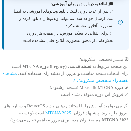
🎓 اطلاعیه درباره دوره‌های آموزشی:
✅ پس از خرید دوره، لینک دانلود ویدئوهای آموزشی به ایمیل
شما ارسال خواهد شد. می‌توانید ویدئوها را دانلود کرده و
به‌صورت آفلاین مشاهده کنید.
✅ برای آشنایی با سبک آموزش، در صفحه هر دوره،
بخش‌هایی از محتوا به‌صورت آنلاین قابل مشاهده است.
🧭 مسیر تخصصی میکروتیک
این صفحه مربوط به
نسخه قدیمی (Legacy) دوره MTCNA
است.
برای انتخاب نسخه مناسب و به‌روز، از نقشه راه استفاده کنید.
مشاهده
نقشه راه متخصص میکروتیک ↗
📡 دوره MikroTik MTCNA (نسخه آرشیوی)
📌 فروش این دوره متوقف شده است
اگر می‌خواهید آموزش را با استانداردهای جدید RouterOS و سناریوهای
به‌روز جلو ببرید، پیشنهاد فرزان:
MTCNA 2025
است (و نسخه
MTCNA 2022
هم به‌عنوان هدیه برای مرور مفاهیم فعال می‌شود).