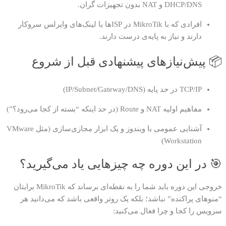
DHCP/DNS و NAT بدون تجهیزات گران.
افرادی که با MikroTik در ISPها یا لینک‌های وایرلس سروکار
دارند و نیاز به پایه‌ی درست دارند.
📦 پیش‌نیازهای پیشنهادی قبل از شروع
TCP/IP در حد پایه (IP/Subnet/Gateway/DNS)
مفاهیم اولیه NAT و Route (در حد اینکه “بسته از کجا می‌رود؟”)
آشنایی عمومی با ویندوز و یک ابزار مجازی‌سازی (مثل VMware
Workstation)
🎯 در این دوره چه چیزهایی یاد می‌گیرید؟
خروجی این دوره باید شما را به نقطه‌ای برساند که MikroTik برایتان
“منوهای پراکنده” نباشد؛ بلکه یک روتر واقعی باشد که می‌دانید هر
سرویس را کجا و چرا فعال می‌کنید: