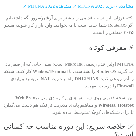
مشاهده / خرید MTCNA 2025 ↗
مشاهده MTCNA 2022 ↗
نکته فرزان: این نسخه قدیمی را بیشتر برای
آرشیو/مرور
نگه داشته‌ایم؛
اگر RouterOS شما جدید است یا می‌خواهید وارد بازار کار شوید، مسیر
۲۰۲۵ منطقی‌تر است.
⚡ معرفی کوتاه
MTCNA اولین قدم رسمی MikroTik است؛ یعنی جایی که از صفر یاد
می‌گیرید
RouterOS
را بشناسید، با
Winbox/Terminal
کار کنید، شبکه
را آدرس‌دهی کنید،
DHCP/DNS
راه بیندازید،
NAT
بنویسید و پایه‌ی
Firewall
را درست بفهمید.
این نسخه قدیمی روی سرویس‌های پرکاربردی مثل
،
Web Proxy
Hotspot
،
Wireless
و مفاهیم پایه‌ی مدیریت ترافیک هم دست می‌گذارد
تا برای شبکه‌های کوچک/متوسط آماده شوید.
✅ خلاصه سریع: این دوره مناسب چه کسانی
است؟