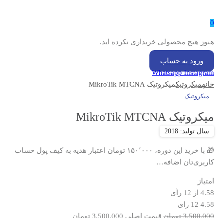
0
هنوز هیچ محصولی خریداری نکرده اید.
ورود به حساب
Whatsapp
Instagram
خانه
میکروتیک
میکروتیک MikroTik MTCNA
میکروتیک
میکروتیک MikroTik MTCNA
🎁 با خرید این دوره، ۱۵۰٬۰۰۰ تومان اعتبار هدیه به کیف پول حساب
کاربری‌تان اضافه…
امتیاز
4.58
از
12
رأی
4.58
12 رای
3,500,000
تومان
قیمت اصلی 3,500,000 تومان