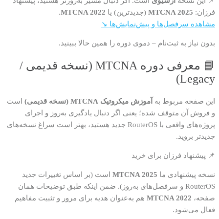
📌 این نسخه
آرشیوی
است. اگر دنبال مسیر به‌روزتر هستید، پیشنهاد
فرزان:
MTCNA 2025
(جدیدترین) یا
MTCNA 2022
.
مشاهده سرفصل‌ها و پیش‌نمایش‌ها ↘
بدون نیاز به ثبت‌نام – دموی دوره را همین حالا ببینید.
📘 معرفی دوره MTCNA (نسخه قدیمی /
Legacy)
این صفحه مربوط به
آموزش میکروتیک MTCNA (نسخه قدیمی)
است
و فروش آن متوقف شده؛ یعنی اگر دنبال یادگیری به‌روز و اجرای
پروژه‌های واقعی با RouterOS جدید هستید، بهتر است سراغ نسخه‌های
جدیدتر بروید.
📌 پیشنهاد فرزان برای خرید
نسخه پیشنهادی ما
MTCNA 2025
است (بر اساس تغییرات جدید
RouterOS و سرفصل‌های به‌روز). ضمن اینکه طبق توضیحات همان
صفحه،
MTCNA 2022
هم به‌عنوان هدیه برای مرور و تثبیت مفاهیم
فعال می‌شود.