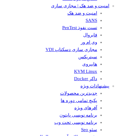
امنیت و ضد هک | مجازی سازی
امنیت و ضد هک
SANS
تست نفوذ PenTest
فایروال
وی ام ور
مجازی سازی دسکتاپ VDI
سیتریکس
هایپروی
KVM Linux
داکر Docker
پیشنهادات ویژه
جدیدترین محصولات
پکیچ تمامی دوره ها
آفرهای ویژه
برنامه نویسی پایتون
برنامه نویسی تحت وب
سئو Seo