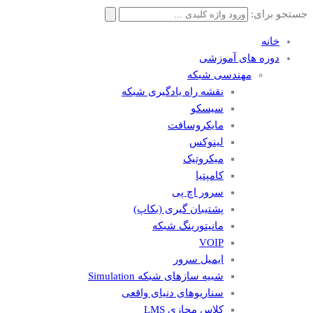
جستجو برای:
خانه
دوره های آموزشی
مهندسی شبکه
نقشه راه یادگیری شبکه
سیسکو
مایکروسافت
لینوکس
میکروتیک
کامپتیا
سرور اچ پی
پشتیبان گیری (بکاپ)
مانيتورينگ شبکه
VOIP
ایمیل سرور
شبیه سازهای شبکه Simulation
سناریوهای دنیای واقعی
کلاس مجازی LMS