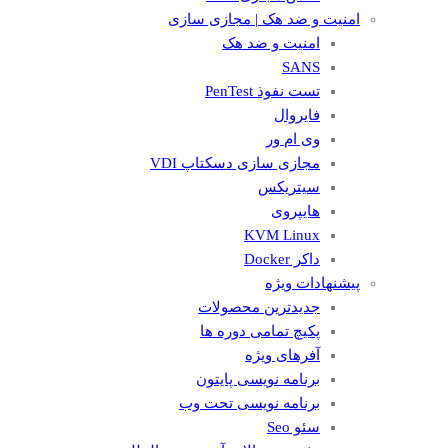
امنیت و ضد هک | مجازی سازی
امنیت و ضد هک
SANS
تست نفوذ PenTest
فایروال
وی ام ور
مجازی سازی دسکتاپ VDI
سیتریکس
هایپروی
KVM Linux
داکر Docker
پیشنهادات ویژه
جدیدترین محصولات
پکیچ تمامی دوره ها
آفرهای ویژه
برنامه نویسی پایتون
برنامه نویسی تحت وب
سئو Seo