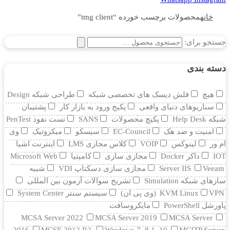
خانه
محصولات برچسب خورده “tmg client”
جستجو برای:
دسته بندی
هیچ
فلش دیسک های تخصصی شبکه
طراحی شبکه Design
سناریوهای دنیای واقعی
پکیج ورود به بازار کار
پشتیبان
شبکه Help Desk
پکیچ محصولات
SANS
تست نفوذ PenTest
امنیت و ضد هک
EC-Council
سیسکو
میکروتیک
وی
ام ور
لینوکس
VOIP
کلاس مجازی LMS
اینترنت اشیا
IOT
داکر Docker
مجازی سازی
کامپتیا
Microsoft Web
Veeam
Server IIS
مجازی سازی دسکتاپ VDI
شبیه
سازهای شبکه Simulation
تشریح سوالات آزمون بین المللی
VPN (وی پی ان)
KVM Linux
سیستم سنتر System Center
پاورشل PowerShell
مایکروسافت
MCSA Server 2022
MCSA Server 2019
MCSA Server