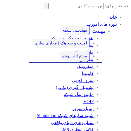
جستجو برای:
خانه
دوره های آموزشی
مهندسی شبکه
مهندسی شبکه
نقشه راه یادگیری شبکه
امنیت و ضد هک | مجازی سازی
سیسکو
مایکروسافت
پیشنهادات ویژه
لینوکس
میکروتیک
کامپتیا
سرور اچ پی
پشتیبان گیری (بکاپ)
مانيتورينگ شبکه
VOIP
ایمیل سرور
شبیه سازهای شبکه Simulation
سناریوهای دنیای واقعی
کلاس مجازی LMS