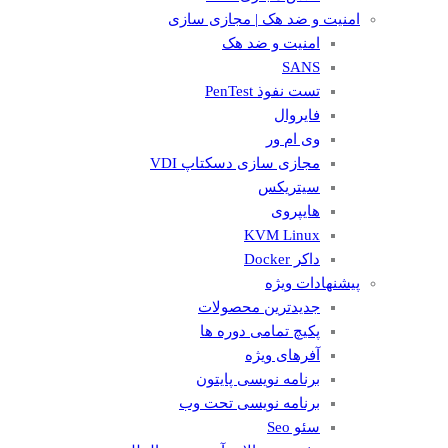
امنیت و ضد هک | مجازی سازی
امنیت و ضد هک
SANS
تست نفوذ PenTest
فایروال
وی ام ور
مجازی سازی دسکتاپ VDI
سیتریکس
هایپروی
KVM Linux
داکر Docker
پیشنهادات ویژه
جدیدترین محصولات
پکیچ تمامی دوره ها
آفرهای ویژه
برنامه نویسی پایتون
برنامه نویسی تحت وب
سئو Seo