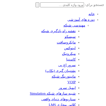
جستجو برای:
خانه
دوره های آموزشی
مهندسی شبکه
نقشه راه یادگیری شبکه
سیسکو
مایکروسافت
لینوکس
میکروتیک
کامپتیا
سرور اچ پی
پشتیبان گیری (بکاپ)
مانيتورينگ شبکه
VOIP
ایمیل سرور
شبیه سازهای شبکه Simulation
سناریوهای دنیای واقعی
کلاس مجازی LMS