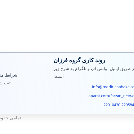
روند کاری گروه فرزان
ز طریق ایمیل، واتس اپ و تلگرام به شرح زیر
شرایط مقر
است:
ثبت ش
info@modir-shabake.c
aparat.com/farzan_netw
22010430-22058
تمامی حقوق ا