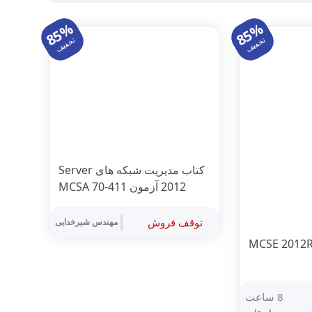
85%
85%
تخفیف
تخفیف
کتاب مدیریت شبکه های Server
2012 آزمون MCSA 70-411
توقف فروش
مهندس شیرخدایی
8 ساعت