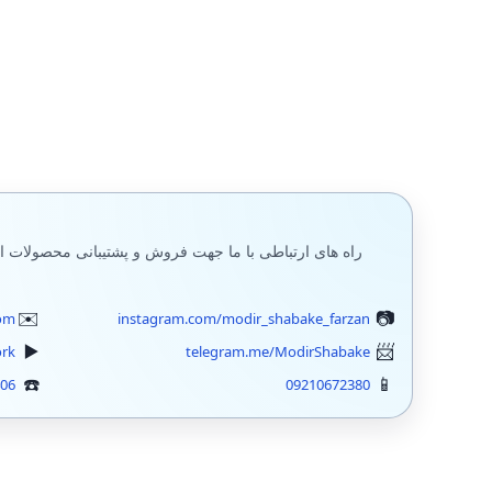
سیستم سنتر System Center
پاورشل PowerShell
مایکروسافت
پشتیبان گیری (بکاپ)
بکاپ محیط مجازی
مانيتورينگ شبکه
راه های ارتباطی با ما جهت فروش و پشتیبانی محصولات ا
فایروال
om
instagram.com/modir_shabake_farzan
سرور اچ پی
ork
telegram.me/ModirShabake
406
09210672380
جونیپر (SRX)
فورتی گیت
الستیکس،استریسک