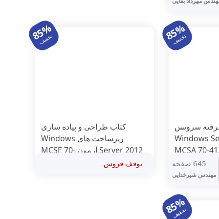
ت
هندس مهرداد بقایی
ی
ومان
450,000 تومان
85%
85%
.
تخفیف
تخفیف
شرفته سرویس
کتاب طراحی و پیاده سازی
Windows Serv
زیرساخت های Windows
Server 2012 آزمون MCSE 70-
413 گرایش Server
645 صفحه
توقف فروش
Infrastructure
مهندس شیرخدایی
85%
تخفیف