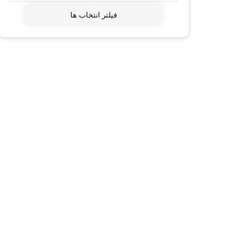
اینترنت اشیا IOT
فیلتر انتخاب ها
داکر Docker
مجازی سازی
کامپتیا
Microsoft Web Server IIS
Veeam
مجازی سازی دسکتاپ VDI
شبیه سازهای شبکه Simulation
تشریح سوالات آزمون بین المللی
KVM Linux
VPN (وی پی ان)