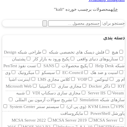
خانه
محصولات برچسب خورده “kali”
جستجو برای:
دسته بندی
هیچ
فلش دیسک های تخصصی شبکه
طراحی شبکه Design
سناریوهای دنیای واقعی
پکیج ورود به بازار کار
پشتیبان
شبکه Help Desk
پکیچ محصولات
SANS
تست نفوذ PenTest
امنیت و ضد هک
EC-Council
سیسکو
میکروتیک
وی
ام ور
لینوکس
VOIP
کلاس مجازی LMS
اینترنت اشیا
IOT
داکر Docker
مجازی سازی
کامپتیا
Microsoft Web
Veeam
Server IIS
مجازی سازی دسکتاپ VDI
شبیه
سازهای شبکه Simulation
تشریح سوالات آزمون بین المللی
VPN (وی پی ان)
KVM Linux
سیستم سنتر System Center
پاورشل PowerShell
مایکروسافت
MCSA Server 2022
MCSA Server 2019
MCSA Server