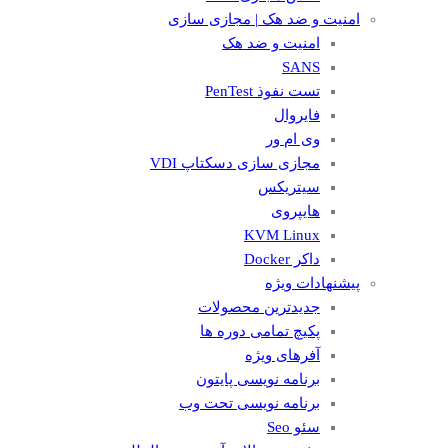
امنیت و ضد هک | مجازی سازی
امنیت و ضد هک
SANS
تست نفوذ PenTest
فایروال
وی ام ور
مجازی سازی دسکتاپ VDI
سیتریکس
هایپروی
KVM Linux
داکر Docker
پیشنهادات ویژه
جدیدترین محصولات
پکیچ تمامی دوره ها
آفرهای ویژه
برنامه نویسی پایتون
برنامه نویسی تحت وب
سئو Seo