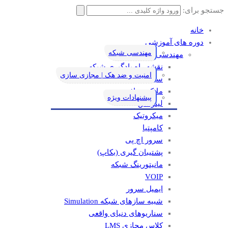
جستجو برای:
خانه
دوره های آموزشی
مهندسی شبکه
مهندسی شبکه
نقشه راه یادگیری شبکه
امنیت و ضد هک | مجازی سازی
سیسکو
مایکروسافت
پیشنهادات ویژه
لینوکس
میکروتیک
کامپتیا
سرور اچ پی
پشتیبان گیری (بکاپ)
مانيتورينگ شبکه
VOIP
ایمیل سرور
شبیه سازهای شبکه Simulation
سناریوهای دنیای واقعی
کلاس مجازی LMS