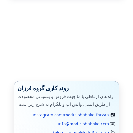
3,480,000 تومان
522,000 تومان
مایکروسافت
بود.
است.
پشتیبان گیری (بکاپ)
بکاپ محیط مجازی
مانيتورينگ شبکه
فایروال
سرور اچ پی
جونیپر (SRX)
روند کاری گروه فرزان
فورتی گیت
راه های ارتباطی با ما جهت فروش و پشتیبانی محصولات
الستیکس،استریسک
از طریق ایمیل، واتس اپ و تلگرام به شرح زیر است:
instagram.com/modir_shabake_farzan
وایرشارک
info@modir-shabake.com
زبیکس مانیتورینگ
telegram.me/ModirShabake