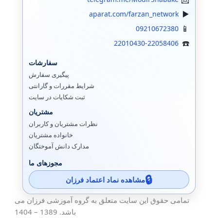
سیستم سنتر
aparat.com/farzan_network
09210672380
ادوبی Adobe
22010430-22058406
اسکایپ (سازمانی)
سفارشات
ایمیل سرور
پیگیری سفارش
شرایط مقررات و گارانتی
سیتریکس
ثبت شکایات در سایت
هایپروی
مشتریان
نظرات مشتریان و کاربران
تجهیزات ذخیره سازی
خانواده مشتریان
مدارک دانش آموختگان
EMC Storage
مجوزهای ما
آی پی IPV6
مشاهده نماد اعتماد فرزان
پایگاه داده SQL
تمامی حقوق این سایت متعلق به گروه آموزشی فرزان می
کریو
باشد. 1389 – 1404