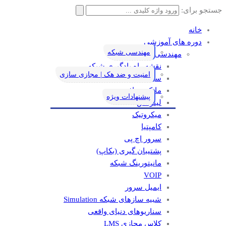
جستجو برای:
خانه
دوره های آموزشی
مهندسی شبکه
مهندسی شبکه
نقشه راه یادگیری شبکه
امنیت و ضد هک | مجازی سازی
سیسکو
مایکروسافت
پیشنهادات ویژه
لینوکس
میکروتیک
کامپتیا
سرور اچ پی
پشتیبان گیری (بکاپ)
مانيتورينگ شبکه
VOIP
ایمیل سرور
شبیه سازهای شبکه Simulation
سناریوهای دنیای واقعی
کلاس مجازی LMS