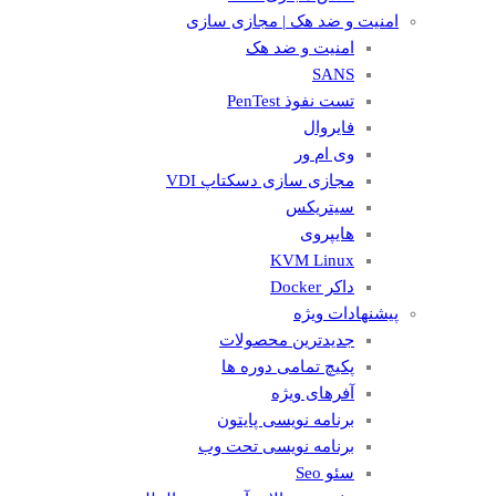
امنیت و ضد هک | مجازی سازی
امنیت و ضد هک
SANS
تست نفوذ PenTest
فایروال
وی ام ور
مجازی سازی دسکتاپ VDI
سیتریکس
هایپروی
KVM Linux
داکر Docker
پیشنهادات ویژه
جدیدترین محصولات
پکیچ تمامی دوره ها
آفرهای ویژه
برنامه نویسی پایتون
برنامه نویسی تحت وب
سئو Seo