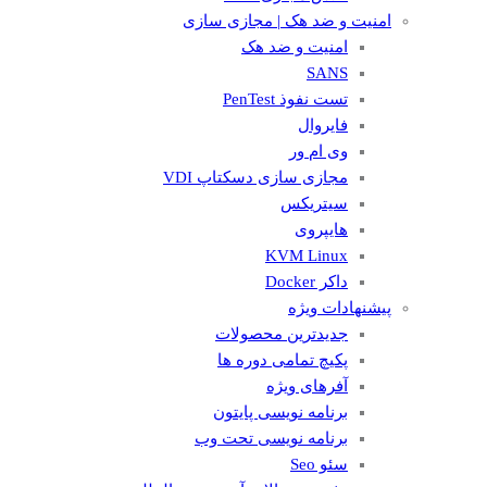
امنیت و ضد هک | مجازی سازی
امنیت و ضد هک
SANS
تست نفوذ PenTest
فایروال
وی ام ور
مجازی سازی دسکتاپ VDI
سیتریکس
هایپروی
KVM Linux
داکر Docker
پیشنهادات ویژه
جدیدترین محصولات
پکیچ تمامی دوره ها
آفرهای ویژه
برنامه نویسی پایتون
برنامه نویسی تحت وب
سئو Seo