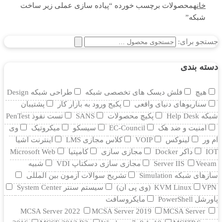
خانه
محصولات برچسب خورده “پیاده سازی عملی زیر ساخت
شبکه”
جستجو برای:
دسته بندی
هیچ
فلش دیسک های تخصصی شبکه
طراحی شبکه Design
سناریوهای دنیای واقعی
پکیج ورود به بازار کار
پشتیبان
شبکه Help Desk
پکیچ محصولات
SANS
تست نفوذ PenTest
امنیت و ضد هک
EC-Council
سیسکو
میکروتیک
وی
ام ور
لینوکس
VOIP
کلاس مجازی LMS
اینترنت اشیا
IOT
داکر Docker
مجازی سازی
کامپتیا
Microsoft Web
Veeam
Server IIS
مجازی سازی دسکتاپ VDI
شبیه
سازهای شبکه Simulation
تشریح سوالات آزمون بین المللی
VPN (وی پی ان)
KVM Linux
سیستم سنتر System Center
پاورشل PowerShell
مایکروسافت
MCSA Server 2022
MCSA Server 2019
MCSA Server