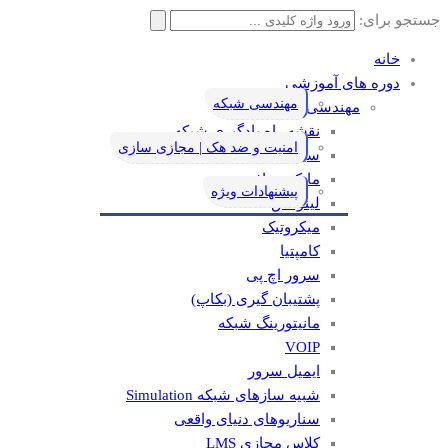
جستجو برای:
خانه
دوره های آموزشی
مهندسی شبکه
مهندسی شبکه
نقشه راه یادگیری شبکه
امنیت و ضد هک | مجازی سازی
سیسکو
مایکروسافت
پیشنهادات ویژه
لینوکس
میکروتیک
کامپتیا
سرور اچ پی
پشتیبان گیری (بکاپ)
مانيتورينگ شبکه
VOIP
ایمیل سرور
شبیه سازهای شبکه Simulation
سناریوهای دنیای واقعی
کلاس مجازی LMS