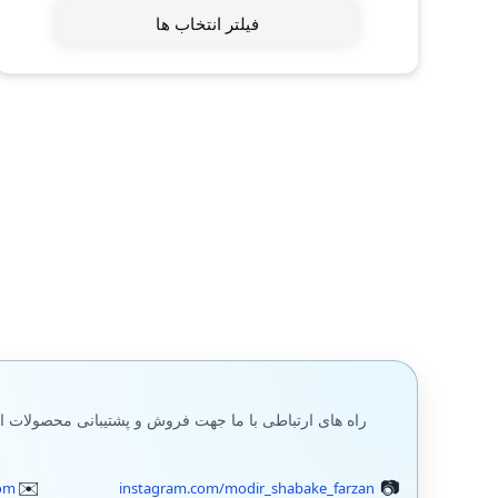
اینترنت اشیا IOT
فیلتر انتخاب ها
داکر Docker
مجازی سازی
کامپتیا
Microsoft Web Server IIS
Veeam
مجازی سازی دسکتاپ VDI
شبیه سازهای شبکه Simulation
تشریح سوالات آزمون بین المللی
راه های ارتباطی با ما جهت فروش و پشتیبانی محصولات ا
KVM Linux
VPN (وی پی ان)
om
instagram.com/modir_shabake_farzan