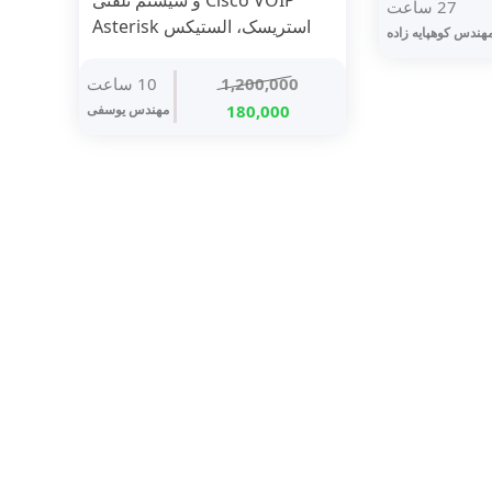
Cisco VOIP و سیستم تلفنی
27 ساعت
استریسک، الستیکس Asterisk
ت
هندس کوهپایه زاده
ی
1,200,000
10 ساعت
ومان
480,000 تومان
قیمت
قیمت
.
180,000
مهندس یوسفی
اصلی
فعلی
1,200,000 تومان
180,000 تومان
بود.
است.