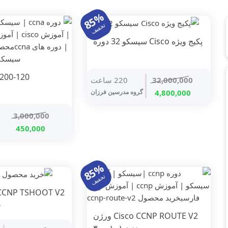
85%
تخفیف
پکیج ویژه Cisco سیسکو 32 دوره
 200-120
32,000,000
220 ساعت
قیمت
قیمت
4,800,000
گروه مدرسین فرزان
اصلی
فعلی
3,000,000
32,000,000 تومان
4,800,000 تومان
قیمت
قیم
بود.
است.
450,000
اصلی
فعل
3,000,000 ت
بود.
است
85%
تخفیف
ج
Cisco CCNP ROUTE V2 ورژن