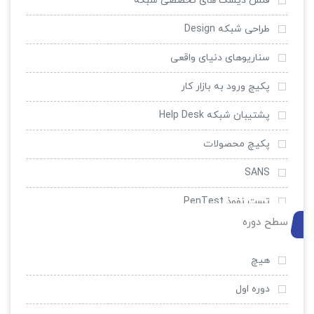
فلش دیسک های تخصصی شبکه
طراحی شبکه Design
سناریوهای دنیای واقعی
پکیج ورود به بازار کار
پشتیبان شبکه Help Desk
پکیچ محصولات
SANS
تست نفوذ PenTest
سطح دوره
امنیت و ضد هک
EC-Council
هیچ
سیسکو
دوره اول