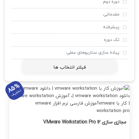
میکروتیک
دوره دوم
وی ام ور
مقدماتی
لینوکس
پیشرفته
VOIP
تک دوره
کلاس مجازی LMS
پیاده سازی سناریوهای عملی
اینترنت اشیا IOT
فیلتر انتخاب ها
داکر Docker
85%
مجازی سازی
تخفیف
کامپتیا
Microsoft Web Server IIS
مجازی سازی ۱۲ VMware Workstation Pro
Veeam