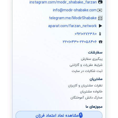
فایروال
instagram.com/modir_shabake_farzan
info@modir-shabake.com
سرور اچ پی
telegram.me/ModirShabake
جونیپر (SRX)
aparat.com/farzan_network
09210672380
فورتی گیت
22010430-22058406
الستیکس،استریسک
سفارشات
وایرشارک
پیگیری سفارش
شرایط مقررات و گارانتی
زبیکس مانیتورینگ
ثبت شکایات در سایت
سیستم سنتر
مشتریان
نظرات مشتریان و کاربران
ادوبی Adobe
خانواده مشتریان
مدارک دانش آموختگان
اسکایپ (سازمانی)
مجوزهای ما
ایمیل سرور
مشاهده نماد اعتماد فرزان