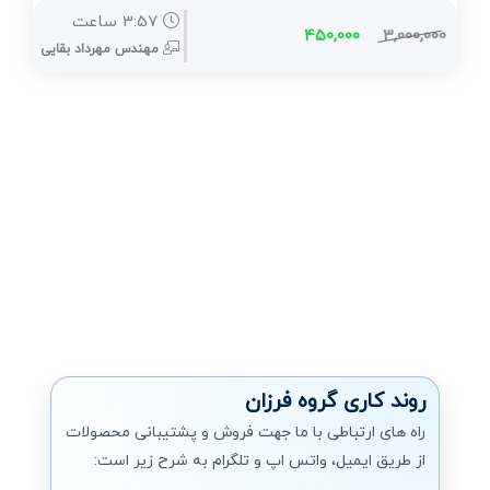
مجازی سازی دسکتاپ VDI
3:57 ساعت
450,000
3,000,000
مهندس مهرداد بقایی
شبیه سازهای شبکه Simulation
تشریح سوالات آزمون بین المللی
KVM Linux
VPN (وی پی ان)
سیستم سنتر System Center
پاورشل PowerShell
مایکروسافت
پشتیبان گیری (بکاپ)
روند کاری گروه فرزان
بکاپ محیط مجازی
راه های ارتباطی با ما جهت فروش و پشتیبانی محصولات
مانيتورينگ شبکه
از طریق ایمیل، واتس اپ و تلگرام به شرح زیر است: