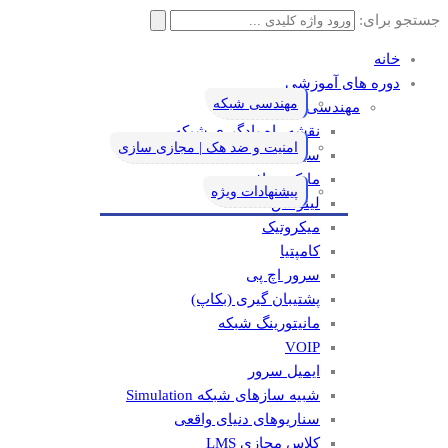
جستجو برای:
خانه
دوره های آموزشی
مهندسی شبکه
مهندسی شبکه
نقشه راه یادگیری شبکه
امنیت و ضد هک | مجازی سازی
سیسکو
مایکروسافت
پیشنهادات ویژه
لینوکس
میکروتیک
کامپتیا
سرور اچ پی
پشتیبان گیری (بکاپ)
مانيتورينگ شبکه
VOIP
ایمیل سرور
شبیه سازهای شبکه Simulation
سناریوهای دنیای واقعی
کلاس مجازی LMS