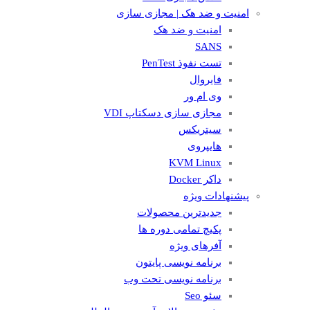
امنیت و ضد هک | مجازی سازی
امنیت و ضد هک
SANS
تست نفوذ PenTest
فایروال
وی ام ور
مجازی سازی دسکتاپ VDI
سیتریکس
هایپروی
KVM Linux
داکر Docker
پیشنهادات ویژه
جدیدترین محصولات
پکیچ تمامی دوره ها
آفرهای ویژه
برنامه نویسی پایتون
برنامه نویسی تحت وب
سئو Seo