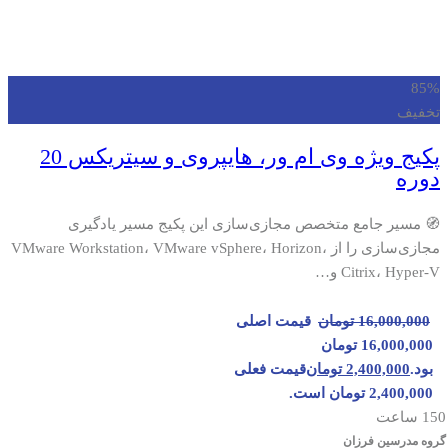
85%
تخفیف
پکیج ویژه وی ام ور، هایپروی و سیتریکس 20
دوره
🧭 مسیر جامع متخصص مجازی‌سازی این پکیج مسیر یادگیری
مجازی‌سازی را از VMware Workstation، VMware vSphere، Horizon،
Citrix، Hyper-V و…
16,000,000
تومان
قیمت اصلی
16,000,000 تومان
بود.
2,400,000
تومان
قیمت فعلی
2,400,000 تومان است.
150 ساعت
گروه مدرسین فرزان