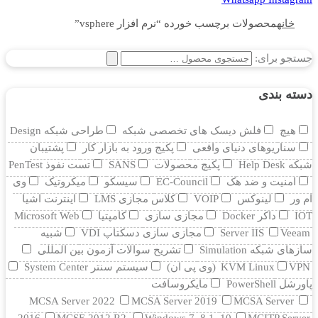
خانه
محصولات برچسب خورده “نرم افزار vsphere”
جستجو برای:
دسته بندی
هیچ
فلش دیسک های تخصصی شبکه
طراحی شبکه Design
سناریوهای دنیای واقعی
پکیج ورود به بازار کار
پشتیبان
شبکه Help Desk
پکیچ محصولات
SANS
تست نفوذ PenTest
امنیت و ضد هک
EC-Council
سیسکو
میکروتیک
وی
ام ور
لینوکس
VOIP
کلاس مجازی LMS
اینترنت اشیا
IOT
داکر Docker
مجازی سازی
کامپتیا
Microsoft Web
Veeam
Server IIS
مجازی سازی دسکتاپ VDI
شبیه
سازهای شبکه Simulation
تشریح سوالات آزمون بین المللی
VPN (وی پی ان)
KVM Linux
سیستم سنتر System Center
پاورشل PowerShell
مایکروسافت
MCSA Server 2022
MCSA Server 2019
MCSA Server