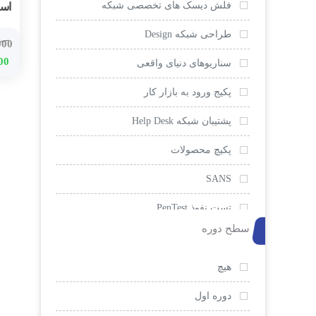
فلش دیسک های تخصصی شبکه
اس
طراحی شبکه Design
000
00
سناریوهای دنیای واقعی
پکیج ورود به بازار کار
پشتیبان شبکه Help Desk
پکیچ محصولات
SANS
تست نفوذ PenTest
سطح دوره
امنیت و ضد هک
EC-Council
هیچ
سیسکو
دوره اول