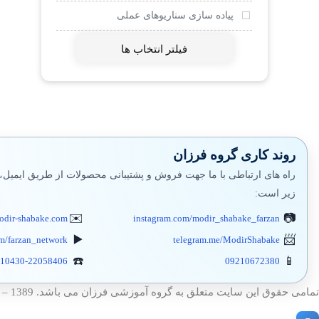
کلاس مجازی LMS
پیاده سازی سناریوهای عملی
اینترنت اشیا IOT
فیلتر انتخاب ها
داکر Docker
مجازی سازی
کامپتیا
روند کاری گروه فرزان
Microsoft Web Server IIS
راه های ارتباطی با ما جهت فروش و پشتیبانی محصولات از طریق ایمیل،
Veeam
زیر است:
مجازی سازی دسکتاپ VDI
dir-shabake.com
instagram.com/modir_shabake_farzan
om/farzan_network
telegram.me/ModirShabake
شبیه سازهای شبکه Simulation
10430-22058406
09210672380
تشریح سوالات آزمون بین المللی
تمامی حقوق این سایت متعلق به گروه آموزشی فرزان می باشد. 1389 – 1404
KVM Linux