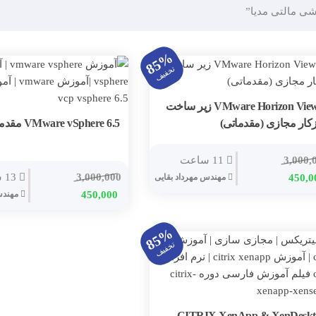
 مالتی مدیا”
85%
تخفیف
۷ VMware Horizon View زیر ساخت
کار مجازی (مقدماتی)
VMware vSphere 6.5 مقدماتی
3,000,
11 ساعت
ت
قیمت
3,000,000
13 ساعت
450,0
مهندس مهرداد بقایی
ی
فعلی
قیمت
قیمت
450,000
مهندس
3,000,000 تومان
450,000 تومان
اصلی
فعلی
است.
3,000,000 تومان
450,000 تومان
85%
بود.
است.
تخفیف
CITRIX XenApp & XenDeskt