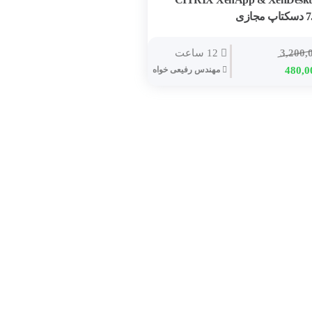
 مجازی
3,200,
12 ساعت
ت
قیمت
480,0
مهندس رفیعی خواه
ی
فعلی
3,200,000 تومان
480,000 تومان
است.