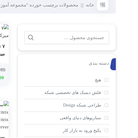
خانه
محصولات برچسب خورده “مجموعه آموزشی
جستجو
برای:
میز
دسته بندی
000
قیم
00
هیچ
اصل
فلش دیسک های تخصصی شبکه
بود.
طراحی شبکه Design
سناریوهای دنیای واقعی
پکیج ورود به بازار کار
op