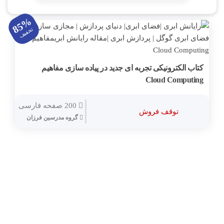
داکر Docker
85%
مجازی سازی
تخفیف
کامپتیا
کتاب الکترونیکی تجربه ای جدید در پیاده سازی مفاهیم
Microsoft Web Server IIS
Cloud Computing
Veeam
200 صفحه فارسی
مجازی سازی دسکتاپ VDI
توقف فروش
گروه مدرسین فرزان
شبیه سازهای شبکه Simulation
تشریح سوالات آزمون بین المللی
KVM Linux
VPN (وی پی ان)
سیستم سنتر System Center