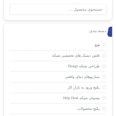
جستجو
برای:
دسته بندی
هیچ
فلش دیسک های تخصصی شبکه
طراحی شبکه Design
سناریوهای دنیای واقعی
پکیج ورود به بازار کار
پشتیبان شبکه Help Desk
پکیچ محصولات