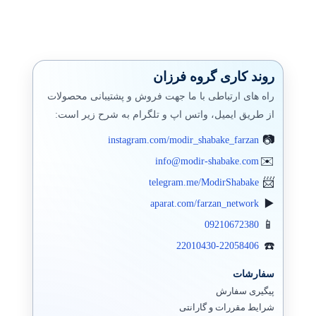
پاورشل PowerShell
مایکروسافت
پشتیبان گیری (بکاپ)
روند کاری گروه فرزان
راه های ارتباطی با ما جهت فروش و پشتیبانی محصولات
بکاپ محیط مجازی
از طریق ایمیل، واتس اپ و تلگرام به شرح زیر است:
مانيتورينگ شبکه
instagram.com/modir_shabake_farzan
فایروال
info@modir-shabake.com
telegram.me/ModirShabake
سرور اچ پی
aparat.com/farzan_network
جونیپر (SRX)
09210672380
فورتی گیت
22010430-22058406
الستیکس،استریسک
سفارشات
پیگیری سفارش
وایرشارک
شرایط مقررات و گارانتی