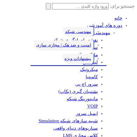
جستجو برای:
خانه
دوره های آموزشی
مهندسی شبکه
مهندسی شبکه
نقشه راه یادگیری شبکه
امنیت و ضد هک | مجازی سازی
سیسکو
مایکروسافت
پیشنهادات ویژه
لینوکس
میکروتیک
کامپتیا
سرور اچ پی
پشتیبان گیری (بکاپ)
مانيتورينگ شبکه
VOIP
ایمیل سرور
شبیه سازهای شبکه Simulation
سناریوهای دنیای واقعی
کلاس مجازی LMS