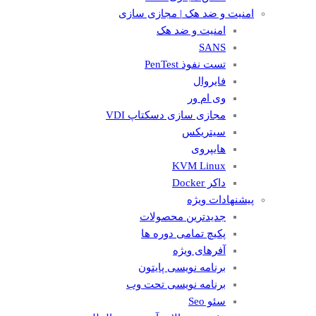
امنیت و ضد هک | مجازی سازی
امنیت و ضد هک
SANS
تست نفوذ PenTest
فایروال
وی ام ور
مجازی سازی دسکتاپ VDI
سیتریکس
هایپروی
KVM Linux
داکر Docker
پیشنهادات ویژه
جدیدترین محصولات
پکیچ تمامی دوره ها
آفرهای ویژه
برنامه نویسی پایتون
برنامه نویسی تحت وب
سئو Seo