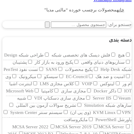
خانه
محصولات برچسب خورده “مالتی مدیا”
جستجو برای:
دسته بندی
هیچ
فلش دیسک های تخصصی شبکه
طراحی شبکه Design
سناریوهای دنیای واقعی
پکیج ورود به بازار کار
پشتیبان
شبکه Help Desk
پکیچ محصولات
SANS
تست نفوذ PenTest
امنیت و ضد هک
EC-Council
سیسکو
میکروتیک
وی
ام ور
لینوکس
VOIP
کلاس مجازی LMS
اینترنت اشیا
IOT
داکر Docker
مجازی سازی
کامپتیا
Microsoft Web
Veeam
Server IIS
مجازی سازی دسکتاپ VDI
شبیه
سازهای شبکه Simulation
تشریح سوالات آزمون بین المللی
VPN (وی پی ان)
KVM Linux
سیستم سنتر System Center
پاورشل PowerShell
مایکروسافت
MCSA Server 2022
MCSA Server 2019
MCSA Server