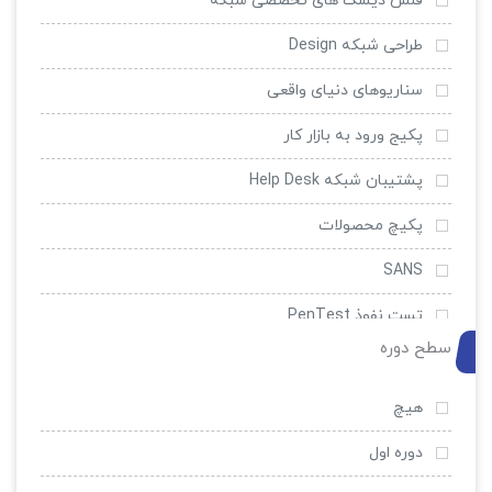
فلش دیسک های تخصصی شبکه
طراحی شبکه Design
سناریوهای دنیای واقعی
پکیج ورود به بازار کار
پشتیبان شبکه Help Desk
پکیچ محصولات
SANS
تست نفوذ PenTest
سطح دوره
امنیت و ضد هک
EC-Council
هیچ
سیسکو
دوره اول