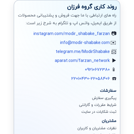
سیتریکس
روند کاری گروه فرزان
راه های ارتباطی با ما جهت فروش و پشتیبانی محصولات
هایپروی
از طریق ایمیل، واتس اپ و تلگرام به شرح زیر است:
تجهیزات ذخیره سازی
instagram.com/modir_shabake_farzan
EMC Storage
info@modir-shabake.com
telegram.me/ModirShabake
آی پی IPV6
aparat.com/farzan_network
پایگاه داده SQL
09210672380
کریو
22010430-22058406
نتورک پلاس
سفارشات
پیگیری سفارش
سخت افزار +A
شرایط مقررات و گارانتی
ثبت شکایات در سایت
Cloud Computing
مشتریان
برنامه نویسی
نظرات مشتریان و کاربران