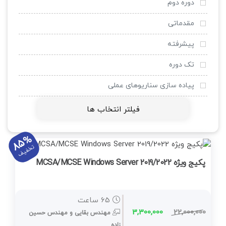
میکروتیک
دوره دوم
وی ام ور
مقدماتی
لینوکس
پیشرفته
VOIP
تک دوره
کلاس مجازی LMS
پیاده سازی سناریوهای عملی
اینترنت اشیا IOT
فیلتر انتخاب ها
داکر Docker
85%
مجازی سازی
تخفیف
پکیج ویژه MCSA/MCSE Windows Server 2019/2022
کامپتیا
Microsoft Web Server IIS
65 ساعت
Veeam
3,300,000
22,000,000
مهندس بقایی و مهندس حسين
زاده