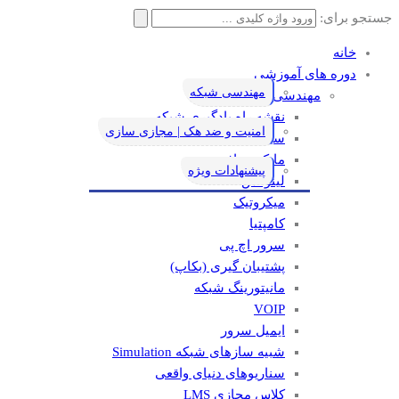
جستجو برای:
خانه
دوره های آموزشی
مهندسی شبکه
مهندسی شبکه
نقشه راه یادگیری شبکه
امنیت و ضد هک | مجازی سازی
سیسکو
مایکروسافت
پیشنهادات ویژه
لینوکس
میکروتیک
کامپتیا
سرور اچ پی
پشتیبان گیری (بکاپ)
مانيتورينگ شبکه
VOIP
ایمیل سرور
شبیه سازهای شبکه Simulation
سناریوهای دنیای واقعی
کلاس مجازی LMS