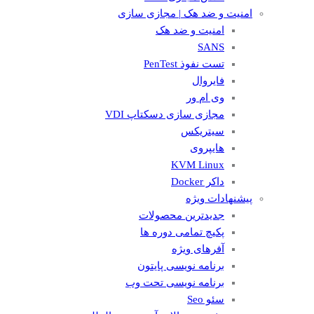
امنیت و ضد هک | مجازی سازی
امنیت و ضد هک
SANS
تست نفوذ PenTest
فایروال
وی ام ور
مجازی سازی دسکتاپ VDI
سیتریکس
هایپروی
KVM Linux
داکر Docker
پیشنهادات ویژه
جدیدترین محصولات
پکیچ تمامی دوره ها
آفرهای ویژه
برنامه نویسی پایتون
برنامه نویسی تحت وب
سئو Seo