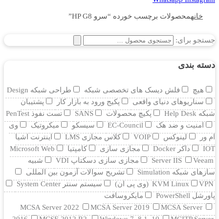
خانه
محصولات برچسب خورده “سرو HP G8”
جستجو برای:
دسته بندی
هیچ
فلش دیسک های تخصصی شبکه
طراحی شبکه Design
سناریوهای دنیای واقعی
پکیج ورود به بازار کار
پشتیبان
شبکه Help Desk
پکیچ محصولات
SANS
تست نفوذ PenTest
امنیت و ضد هک
EC-Council
سیسکو
میکروتیک
وی
ام ور
لینوکس
VOIP
کلاس مجازی LMS
اینترنت اشیا
IOT
داکر Docker
مجازی سازی
کامپتیا
Microsoft Web
Veeam
Server IIS
مجازی سازی دسکتاپ VDI
شبیه
سازهای شبکه Simulation
تشریح سوالات آزمون بین المللی
VPN (وی پی ان)
KVM Linux
سیستم سنتر System Center
پاورشل PowerShell
مایکروسافت
MCSA Server 2022
MCSA Server 2019
MCSA Server