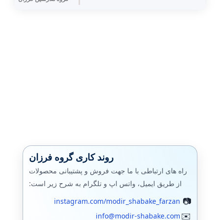
مایکروسافت
پشتیبان گیری (بکاپ)
بکاپ محیط مجازی
مانيتورينگ شبکه
فایروال
سرور اچ پی
جونیپر (SRX)
فورتی گیت
روند کاری گروه فرزان
الستیکس،استریسک
راه های ارتباطی با ما جهت فروش و پشتیبانی محصولات
از طریق ایمیل، واتس اپ و تلگرام به شرح زیر است:
وایرشارک
instagram.com/modir_shabake_farzan
زبیکس مانیتورینگ
info@modir-shabake.com