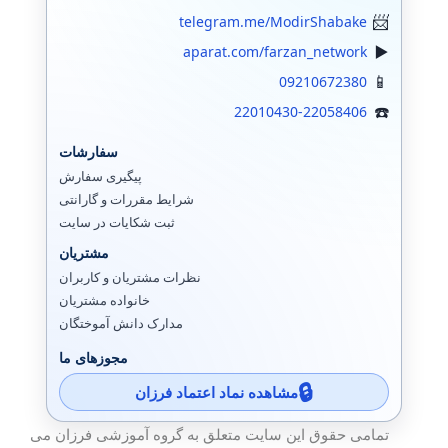
telegram.me/ModirShabake
سیستم سنتر
aparat.com/farzan_network
ادوبی Adobe
09210672380
اسکایپ (سازمانی)
22010430-22058406
ایمیل سرور
سفارشات
پیگیری سفارش
سیتریکس
شرایط مقررات و گارانتی
ثبت شکایات در سایت
هایپروی
مشتریان
تجهیزات ذخیره سازی
نظرات مشتریان و کاربران
خانواده مشتریان
EMC Storage
مدارک دانش آموختگان
آی پی IPV6
مجوزهای ما
پایگاه داده SQL
مشاهده نماد اعتماد فرزان
کریو
تمامی حقوق این سایت متعلق به گروه آموزشی فرزان می