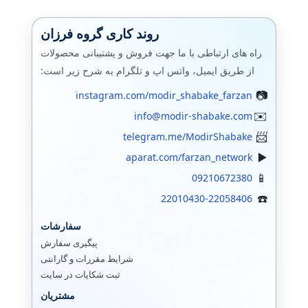
مایکروسافت
روند کاری گروه فرزان
پشتیبان گیری (بکاپ)
راه های ارتباطی با ما جهت فروش و پشتیبانی محصولات
از طریق ایمیل، واتس اپ و تلگرام به شرح زیر است:
بکاپ محیط مجازی
instagram.com/modir_shabake_farzan
مانيتورينگ شبکه
info@modir-shabake.com
فایروال
telegram.me/ModirShabake
سرور اچ پی
aparat.com/farzan_network
09210672380
جونیپر (SRX)
22010430-22058406
فورتی گیت
سفارشات
الستیکس،استریسک
پیگیری سفارش
شرایط مقررات و گارانتی
وایرشارک
ثبت شکایات در سایت
مشتریان
زبیکس مانیتورینگ