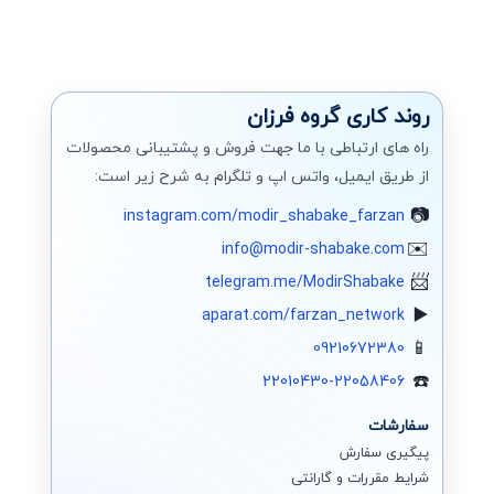
سرور اچ پی
جونیپر (SRX)
روند کاری گروه فرزان
فورتی گیت
راه های ارتباطی با ما جهت فروش و پشتیبانی محصولات
از طریق ایمیل، واتس اپ و تلگرام به شرح زیر است:
الستیکس،استریسک
instagram.com/modir_shabake_farzan
وایرشارک
info@modir-shabake.com
زبیکس مانیتورینگ
telegram.me/ModirShabake
سیستم سنتر
aparat.com/farzan_network
09210672380
ادوبی Adobe
22010430-22058406
اسکایپ (سازمانی)
سفارشات
ایمیل سرور
پیگیری سفارش
شرایط مقررات و گارانتی