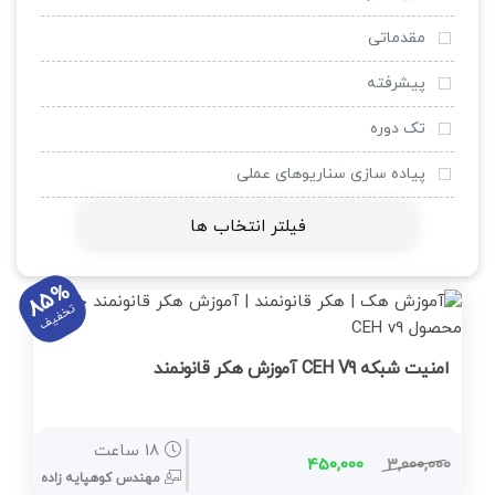
وی ام ور
مقدماتی
لینوکس
پیشرفته
VOIP
تک دوره
کلاس مجازی LMS
پیاده سازی سناریوهای عملی
اینترنت اشیا IOT
فیلتر انتخاب ها
داکر Docker
85%
مجازی سازی
تخفیف
کامپتیا
امنیت شبکه CEH V9 آموزش هکر قانونمند
Microsoft Web Server IIS
Veeam
18 ساعت
450,000
3,000,000
مهندس کوهپایه زاده
مجازی سازی دسکتاپ VDI