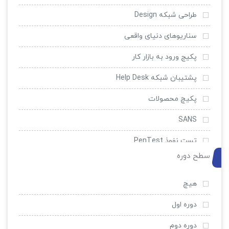
طراحی شبکه Design
سناریوهای دنیای واقعی
پکیج ورود به بازار کار
پشتیبان شبکه Help Desk
پکیچ محصولات
SANS
تست نفوذ PenTest
سطح دوره
امنیت و ضد هک
EC-Council
هیچ
سیسکو
دوره اول
میکروتیک
دوره دوم