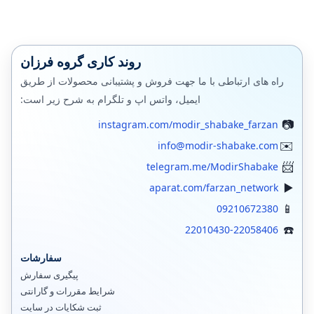
بود.
است.
مایکروسافت
پشتیبان گیری (بکاپ)
روند کاری گروه فرزان
بکاپ محیط مجازی
راه های ارتباطی با ما جهت فروش و پشتیبانی محصولات از طریق
ایمیل، واتس اپ و تلگرام به شرح زیر است:
مانيتورينگ شبکه
instagram.com/modir_shabake_farzan
فایروال
info@modir-shabake.com
سرور اچ پی
telegram.me/ModirShabake
aparat.com/farzan_network
جونیپر (SRX)
09210672380
فورتی گیت
22010430-22058406
الستیکس،استریسک
سفارشات
پیگیری سفارش
وایرشارک
شرایط مقررات و گارانتی
ثبت شکایات در سایت
زبیکس مانیتورینگ