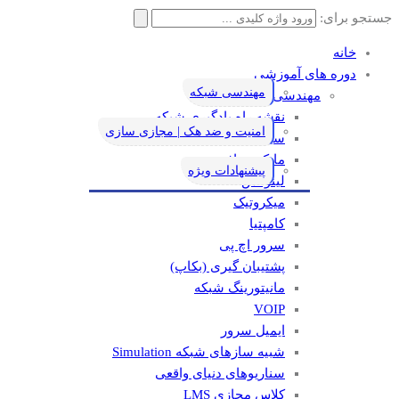
جستجو برای:
خانه
دوره های آموزشی
مهندسی شبکه
مهندسی شبکه
نقشه راه یادگیری شبکه
امنیت و ضد هک | مجازی سازی
سیسکو
مایکروسافت
پیشنهادات ویژه
لینوکس
میکروتیک
کامپتیا
سرور اچ پی
پشتیبان گیری (بکاپ)
مانيتورينگ شبکه
VOIP
ایمیل سرور
شبیه سازهای شبکه Simulation
سناریوهای دنیای واقعی
کلاس مجازی LMS