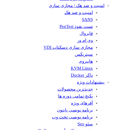
امنیت و ضد هک | مجازی سازی
امنیت و ضد هک
SANS
تست نفوذ PenTest
فایروال
وی ام ور
مجازی سازی دسکتاپ VDI
سیتریکس
هایپروی
KVM Linux
داکر Docker
پیشنهادات ویژه
جدیدترین محصولات
پکیچ تمامی دوره ها
آفرهای ویژه
برنامه نویسی پایتون
برنامه نویسی تحت وب
سئو Seo