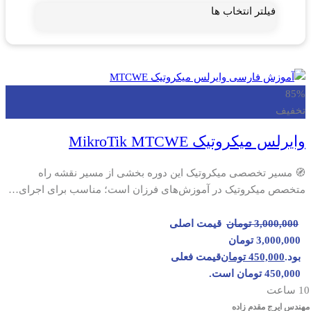
داکر Docker
فیلتر انتخاب ها
مجازی سازی
کامپتیا
Microsoft Web Server IIS
85%
تخفیف
Veeam
وایرلس میکروتیک MikroTik MTCWE
مجازی سازی دسکتاپ VDI
🧭 مسیر تخصصی میکروتیک این دوره بخشی از مسیر نقشه راه
شبیه سازهای شبکه Simulation
متخصص میکروتیک در آموزش‌های فرزان است؛ مناسب برای اجرای…
تشریح سوالات آزمون بین المللی
3,000,000
تومان
قیمت اصلی
KVM Linux
3,000,000 تومان
بود.
450,000
تومان
قیمت فعلی
VPN (وی پی ان)
450,000 تومان است.
10 ساعت
سیستم سنتر System Center
مهندس ایرج مقدم زاده