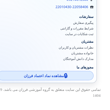
زبیکس مانیتورینگ
22010430-22058406
سیستم سنتر
سفارشات
پیگیری سفارش
ادوبی Adobe
شرایط مقررات و گارانتی
ثبت شکایات در سایت
اسکایپ (سازمانی)
مشتریان
ایمیل سرور
نظرات مشتریان و کاربران
خانواده مشتریان
سیتریکس
مدارک دانش آموختگان
هایپروی
مجوزهای ما
تجهیزات ذخیره سازی
مشاهده نماد اعتماد فرزان
EMC Storage
آی پی IPV6
1404
پایگاه داده SQL