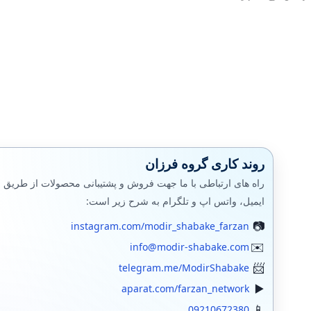
پاورشل PowerShell
مایکروسافت
پشتیبان گیری (بکاپ)
بکاپ محیط مجازی
مانيتورينگ شبکه
فایروال
روند کاری گروه فرزان
سرور اچ پی
راه های ارتباطی با ما جهت فروش و پشتیبانی محصولات از طریق
ایمیل، واتس اپ و تلگرام به شرح زیر است:
جونیپر (SRX)
instagram.com/modir_shabake_farzan
فورتی گیت
info@modir-shabake.com
الستیکس،استریسک
telegram.me/ModirShabake
aparat.com/farzan_network
وایرشارک
09210672380