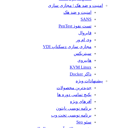
امنیت و ضد هک | مجازی سازی
امنیت و ضد هک
SANS
تست نفوذ PenTest
فایروال
وی ام ور
مجازی سازی دسکتاپ VDI
سیتریکس
هایپروی
KVM Linux
داکر Docker
پیشنهادات ویژه
جدیدترین محصولات
پکیچ تمامی دوره ها
آفرهای ویژه
برنامه نویسی پایتون
برنامه نویسی تحت وب
سئو Seo