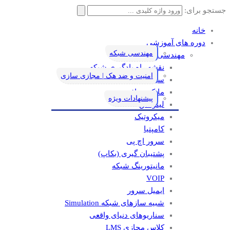
جستجو برای:
خانه
دوره های آموزشی
مهندسی شبکه
مهندسی شبکه
نقشه راه یادگیری شبکه
امنیت و ضد هک | مجازی سازی
سیسکو
مایکروسافت
پیشنهادات ویژه
لینوکس
میکروتیک
کامپتیا
سرور اچ پی
پشتیبان گیری (بکاپ)
مانيتورينگ شبکه
VOIP
ایمیل سرور
شبیه سازهای شبکه Simulation
سناریوهای دنیای واقعی
کلاس مجازی LMS