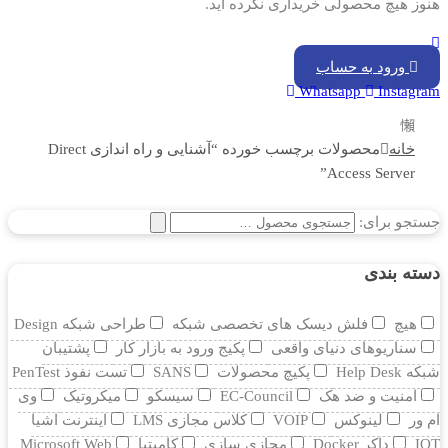
هنوز هیچ محصولی خریداری نکرده اید.
ورود به حساب
Whatsapp
Instagram
خانه
محصولات برچسب خورده “آشنایی و راه اندازی Direct
Access Server”
جستجو برای:
دسته بندی
هیچ
فلش دیسک های تخصصی شبکه
طراحی شبکه Design
سناریوهای دنیای واقعی
پکیج ورود به بازار کار
پشتیبان
شبکه Help Desk
پکیچ محصولات
SANS
تست نفوذ PenTest
امنیت و ضد هک
EC-Council
سیسکو
میکروتیک
وی
ام ور
لینوکس
VOIP
کلاس مجازی LMS
اینترنت اشیا
IOT
داکر Docker
مجازی سازی
کامپتیا
Microsoft Web