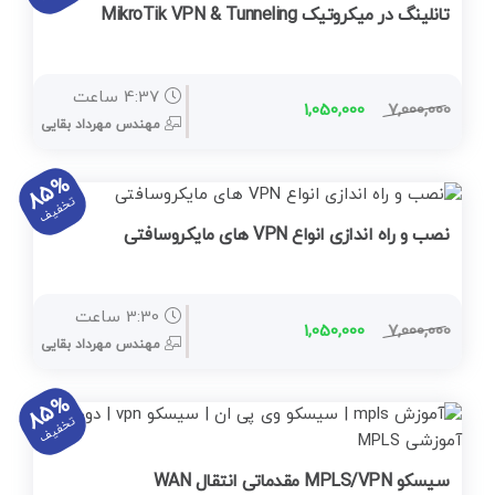
تانلینگ در میکروتیک MikroTik VPN & Tunneling
سرور اچ پی
جونیپر (SRX)
4:37 ساعت
1,050,000
7,000,000
مهندس مهرداد بقایی
فورتی گیت
الستیکس،استریسک
85%
تخفیف
وایرشارک
نصب و راه اندازی انواع VPN های مایکروسافتی
زبیکس مانیتورینگ
سیستم سنتر
3:30 ساعت
1,050,000
7,000,000
مهندس مهرداد بقایی
ادوبی Adobe
85%
اسکایپ (سازمانی)
تخفیف
ایمیل سرور
سیسکو MPLS/VPN مقدماتی انتقال WAN