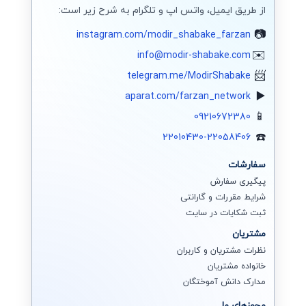
طراحی رابط کاربری (UI)
از طریق ایمیل، واتس اپ و تلگرام به شرح زیر است:
سئو Seo
instagram.com/modir_shabake_farzan
info@modir-shabake.com
برنامه نویسی پایتون
telegram.me/ModirShabake
وردپرس
aparat.com/farzan_network
برنامه نویسی تحت وب
09210672380
22010430-22058406
برنامه نویسی (اندروید)
سفارشات
آفرهای ویژه
پیگیری سفارش
شرایط مقررات و گارانتی
پکیچ تمامی دوره ها
ثبت شکایات در سایت
کتاب های تالیفی (چاپی)
مشتریان
نظرات مشتریان و کاربران
کتابهای الکترونیکی
خانواده مشتریان
جدیدترین محصولات
مدارک دانش آموختگان
مجوزهای ما