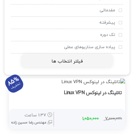
وی ام ور
مقدماتی
لینوکس
پیشرفته
VOIP
تک دوره
کلاس مجازی LMS
پیاده سازی سناریوهای عملی
اینترنت اشیا IOT
فیلتر انتخاب ها
داکر Docker
85%
مجازی سازی
تخفیف
تانلینگ در لینوکس Linux VPN
کامپتیا
Microsoft Web Server IIS
1:37 ساعت
1,050,000
7,000,000
Veeam
مهندس رضا حسين زاده
مجازی سازی دسکتاپ VDI