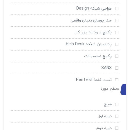
طراحی شبکه Design
سناریوهای دنیای واقعی
پکیج ورود به بازار کار
پشتیبان شبکه Help Desk
پکیچ محصولات
SANS
تست نفوذ PenTest
سطح دوره
امنیت و ضد هک
EC-Council
هیچ
سیسکو
دوره اول
میکروتیک
دوره دوم