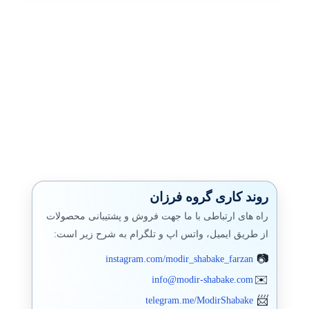
پاورشل PowerShell
مایکروسافت
پشتیبان گیری (بکاپ)
بکاپ محیط مجازی
مانيتورينگ شبکه
فایروال
سرور اچ پی
روند کاری گروه فرزان
جونیپر (SRX)
راه های ارتباطی با ما جهت فروش و پشتیبانی محصولات
از طریق ایمیل، واتس اپ و تلگرام به شرح زیر است:
فورتی گیت
instagram.com/modir_shabake_farzan
الستیکس،استریسک
info@modir-shabake.com
وایرشارک
telegram.me/ModirShabake