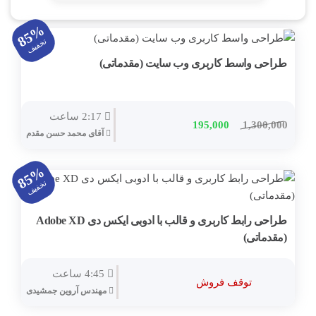
داکر Docker
85%
مجازی سازی
تخفیف
طراحی واسط کاربری وب سایت (مقدماتی)
کامپتیا
Microsoft Web Server IIS
2:17 ساعت
قیمت
قیمت
195,000
1,300,000
Veeam
آقای محمد حسن مقدم
اصلی
فعلی
مجازی سازی دسکتاپ VDI
1,300,000 تومان
195,000 تومان
85%
بود.
است.
تخفیف
شبیه سازهای شبکه Simulation
تشریح سوالات آزمون بین المللی
طراحی رابط کاربری و قالب با ادوبی ایکس‌ دی Adobe XD
(مقدماتی)
KVM Linux
VPN (وی پی ان)
4:45 ساعت
توقف فروش
مهندس آروین جمشیدی
سیستم سنتر System Center