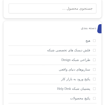
جستجو
برای:
دسته بندی
هیچ
فلش دیسک های تخصصی شبکه
طراحی شبکه Design
سناریوهای دنیای واقعی
پکیج ورود به بازار کار
پشتیبان شبکه Help Desk
پکیچ محصولات