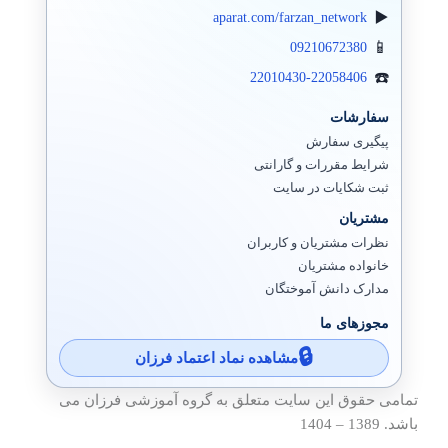
aparat.com/farzan_network
زبیکس مانیتورینگ
09210672380
سیستم سنتر
22010430-22058406
ادوبی Adobe
سفارشات
پیگیری سفارش
اسکایپ (سازمانی)
شرایط مقررات و گارانتی
ایمیل سرور
ثبت شکایات در سایت
مشتریان
سیتریکس
نظرات مشتریان و کاربران
خانواده مشتریان
هایپروی
مدارک دانش آموختگان
تجهیزات ذخیره سازی
مجوزهای ما
EMC Storage
مشاهده نماد اعتماد فرزان
آی پی IPV6
تمامی حقوق این سایت متعلق به گروه آموزشی فرزان می
باشد. 1389 – 1404
پایگاه داده SQL