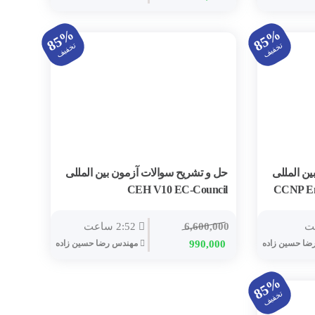
85%
85%
تخفیف
تخفیف
ن المللی
حل و تشریح سوالات آزمون بین المللی
CEH V10 EC-Council
CCNP En
6,600,000
2:52 ساعت
ا حسين زاده
990,000
مهندس رضا حسين زاده
85%
تخفیف