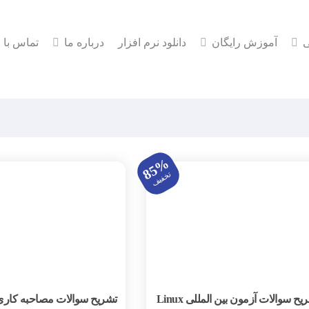
ی
آموزش رایگان
دانلود نرم افزار
درباره ما
تماس با م
85%
تخفیف
تشریح سوالات آزمون بین المللی Linux
تشریح سوالات مصاحبه کاری