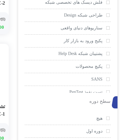
فلش دیسک های تخصصی شبکه
-2
طراحی شبکه Design
000
00
سناریوهای دنیای واقعی
پکیج ورود به بازار کار
پشتیبان شبکه Help Desk
پکیچ محصولات
SANS
تست نفوذ PenTest
سطح دوره
امنیت و ضد هک
-1
EC-Council
هیچ
000
سیسکو
دوره اول
00