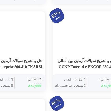
85%
تخفیف
و تشریح سوالات آزمون بین المللی
حل و تشریح سوالات آزمون بی
terprise 300-410 ENARSI
CCNP Enterprise ENCOR 350-4
5,500,
3:47 ساعت
5,500,000
3 ساعت
825,0
مهندس رضا حسين زاده
825,000
مهندس رض
85%
تخفیف