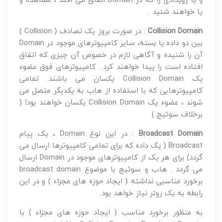
و یا رویدادى را که در Domain اتفاق مى افتد ، مشاهده و
یا خواهند شنید .
Collision Domain
: در صورت بروز یک تصادف ( Collision )
بین دو داده یا بسته، سایر کامپیوترهاى موجود در Domain
آن را شنیده و آگاهى لازم در خصوص آن چیزى که اتفاق
افتاده است را پیدا خواهند کرد . کامپیوترهاى فوق عضوء
یک Collision Domain یکسان مى باشند. تمامى
کامپیوترهایی که با استفاده از هاب به یکدیگر متصل مى
شوند ، عضوء یک Collision Domain یکسان خواهند بود! (
برخلاف سوئیچ )
Broadcast Domain
: در این نوع Domain ، یک پیام
Broadcast ( یک داده که براى تمامى کامپیوترها ارسال مى
گردد) براى هر یک از کامپیوترهاى موجود در Domain ارسال
مى گردد . هاب و سوئیچ با موضوع broadcast domain
برخورد مناسبى نداشته ( ایجاد حوزه هاى مجزاء ) و در این
رابطه به یک روتر نیاز خواهد بود.
به منظور برخورد مناسب ( ایجاد حوزه هاى مجزاء ) با