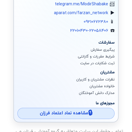
telegram.me/ModirShabake
aparat.com/farzan_network
09210672380
22010430-22058406
سفارشات
پیگیری سفارش
شرایط مقررات و گارانتی
ثبت شکایات در سایت
مشتریان
نظرات مشتریان و کاربران
خانواده مشتریان
مدارک دانش آموختگان
مجوزهای ما
مشاهده نماد اعتماد فرزان
تمامی حقوق این سایت متعلق به گروه آموزشی فرزان می