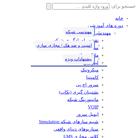
جستجو برای:
خانه
دوره های آموزشی
مهندسی شبکه
مهندسی شبکه
نقشه راه یادگیری شبکه
امنیت و ضد هک | مجازی سازی
سیسکو
مایکروسافت
پیشنهادات ویژه
لینوکس
میکروتیک
کامپتیا
سرور اچ پی
پشتیبان گیری (بکاپ)
مانيتورينگ شبکه
VOIP
ایمیل سرور
شبیه سازهای شبکه Simulation
سناریوهای دنیای واقعی
کلاس مجازی LMS