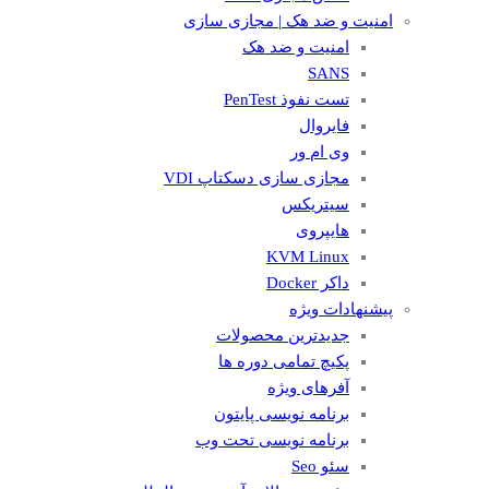
امنیت و ضد هک | مجازی سازی
امنیت و ضد هک
SANS
تست نفوذ PenTest
فایروال
وی ام ور
مجازی سازی دسکتاپ VDI
سیتریکس
هایپروی
KVM Linux
داکر Docker
پیشنهادات ویژه
جدیدترین محصولات
پکیچ تمامی دوره ها
آفرهای ویژه
برنامه نویسی پایتون
برنامه نویسی تحت وب
سئو Seo