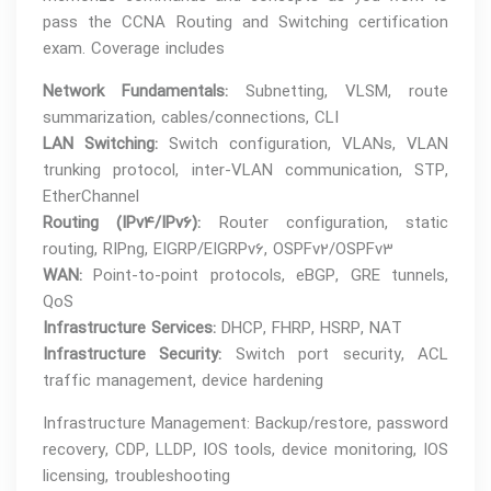
pass the CCNA Routing and Switching certification
exam. Coverage includes
Network Fundamentals:
Subnetting, VLSM, route
summarization, cables/connections, CLI
LAN Switching:
Switch configuration, VLANs, VLAN
trunking protocol, inter-VLAN communication, STP,
EtherChannel
Routing (IPv4/IPv6):
Router configuration, static
routing, RIPng, EIGRP/EIGRPv6, OSPFv2/OSPFv3
WAN:
Point-to-point protocols, eBGP, GRE tunnels,
QoS
Infrastructure Services:
DHCP, FHRP, HSRP, NAT
Infrastructure Security:
Switch port security, ACL
traffic management, device hardening
Infrastructure Management: Backup/restore, password
recovery, CDP, LLDP, IOS tools, device monitoring, IOS
licensing, troubleshooting