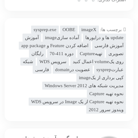
برچسب ها:
imageX
OOBE
sysprep.exe
update ها و درایورها
آماده سازیimage
آموزش
آموزش فارسی
اضافه کردن Feature و app package
تصویری
تهیهCapture
دوره 411-70
رایگان
روی یکvolume اعمال کنید
سرویس WDS
شبکه
عبارتsysprep
عضویت درdomain
فارسی
کپی برداری از یکimage
مدیریت شبکه های Windows Server 2012
نحوه تهیه Capture
نحوه تهیه Capture از یک Image در سرویس WDS
ویندوز سرور 2012