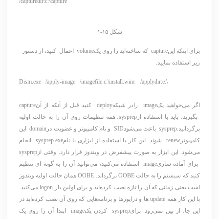
/capturedir:c:\capture
شکل ۱۵-۱
برای اینکه اینcapture که ساخته‌اید را روی یکvolume اعمال کنید، از دستور
زیر استفاده نمایید.
Dism.exe /apply-image /imagefile:c:\install.wim /applydir:e:\
اگر می‌خواهید یکimage رادر شبکهdeploy کنید قبل از آنکه از آنcapture
بگیرید، باید با استفاده ازsysprep، همه تنظیمات روی آن را به حالت اولیه
برگردانید.sysprep باعث می‌شودSID و نام کامپیوتر و عضویت درdomain این
کامپیوترrenew شوند. این کار با استفاده از ابزاری با نامsysprep.exe انجام
می‌شود. این ابزار به صورت پیشفرض در ویندوز قرار دارد. وقتی ازsysprep
برای آماده سازیimage استفاده می‌کنید، می‌توانید آن را به گونه ای تنظیم
کنید که سیستم را به حالت OOBE برگرداند. OOBE همان حالت اولیه ویندوز
است یعنی زمانی که آن را تازه نصب کرده‌اید و برای اولین بار logon می‌کنید.
با این کار همه update ها و درایورها و برنامه‌هایی که روی آن نصب کرده‌اید در
این جا، از بین نمی‌رود. برایsysprep کردن یکimage ابتدا آن را روی یک