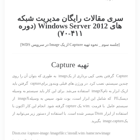
سری مقالات رایگان مدیریت شبکه
های Windows Server 2012 (دوره
۴۱۱-۷۰)
[جلسه سوم _ نحوه تهیه Capture از یک Image در سرویس WDS]
تهیه Capture
Capture گرفتن یعنی کپی برداری از یکimage به طوری که بتوان آن را روی
چندین سیستم، نصب کرد. در ورژن های قبلی ویندوز برایcapture گرفتن باید
ازیک ابزار به نامimageX استفاده می‌شد. برای این کار باید سیستم به وسیله
دیسکPE که شامل این ابزار است، بوت شود. سپس به وسیلهimageX از
سیستم عامل با فرمت .wim یک capture گرفته شود. انجام این کار اکنون با
استفاده از ابزار Dism میسر شده است. با استفاده از دستور زیر می‌توانید از
یکimage،capture بگیرید.
Dism.exe /capture-image /imagefile:c:\install.wim /name:newimage