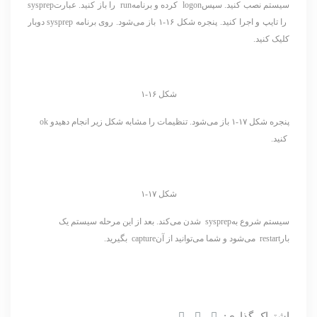
سیستم نصب کنید. سپسlogon کرده و برنامهrun را باز کنید. عبارتsysprep
را تایپ و اجرا کنید. پنجره شکل ۱۶-۱ باز می‌شود. روی برنامه sysprep دوبار
کلیک کنید.
شکل ۱۶-۱
پنجره شکل ۱۷-۱ باز می‌شود. تنظیمات را مشابه شکل زیر انجام دهیدو ok
کنید.
شکل ۱۷-۱
سیستم شروع بهsysprep شدن می‌کند. بعد از این مرحله سیستم یک
بارrestart می‌شود و شما می‌توانید از آنcapture بگیرید.
اشتراک گذاری: